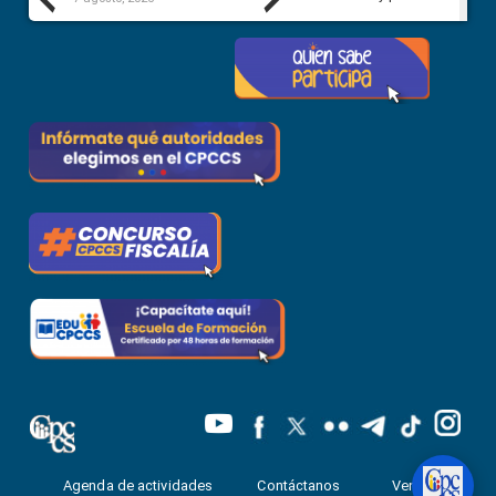
Previous
Next
Agenda de actividades
Contáctanos
Ventanilla