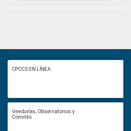
Primary
Sidebar
Footer
CPCCS EN LÍNEA
Veedurías, Observatorios y
Comités