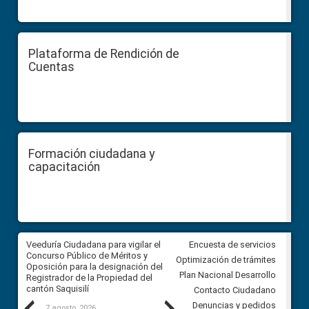
Plataforma de Rendición de
Cuentas
Formación ciudadana y
capacitación
Veeduría Ciudadana para vigilar el
Veeduría Ciudadana para vigila
Encuesta de servicios
Concurso Público de Méritos y
construcción del asfaltado de
Optimización de trámites
Oposición para la designación del
diferentes barrios del sector 
Plan Nacional Desarrollo
Registrador de la Propiedad del
Ballenita del cantón Santa Ele
cantón Saquisilí
Contacto Ciudadano
Denuncias y pedidos
7 agosto, 2026
7 agosto, 2026