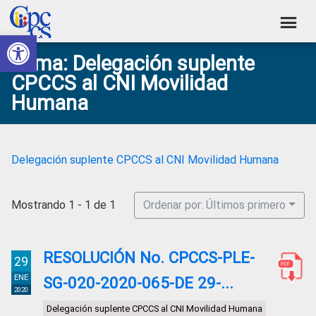
Skip
Skip
Skip
Skip
to
to
to
to
Abrir barra de herramientas
Consejo
primary
main
primary
footer
Construyendo
Tema: Delegación suplente
navigation
content
sidebar
de
Poder
CPCCS al CNI Movilidad
Ciudadano
Participación
Humana
Ciudadana
y
Control
Delegación suplente CPCCS al CNI Movilidad Humana
Social
Mostrando 1 - 1 de 1
Ordenar por: Últimos primero
RESOLUCIÓN No. CPCCS-PLE-
29
ENE
SG-020-2020-065-DE 29-...
2020
Delegación suplente CPCCS al CNI Movilidad Humana