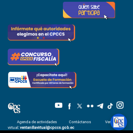
Agenda de actividades
Contáctanos
Ventanilla
virtual
:
ventanillavirtual@cpccs.gob.ec