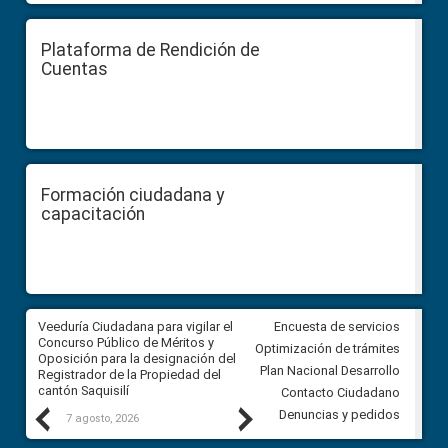
Plataforma de Rendición de
Cuentas
Formación ciudadana y
capacitación
Veeduría Ciudadana para vigilar el
Veeduría Ciudadana para vigila
Encuesta de servicios
Concurso Público de Méritos y
construcción del asfaltado de
Optimización de trámites
Oposición para la designación del
diferentes barrios del sector 
Plan Nacional Desarrollo
Registrador de la Propiedad del
Ballenita del cantón Santa Ele
cantón Saquisilí
Contacto Ciudadano
Previous
Next
Denuncias y pedidos
7 agosto, 2026
7 agosto, 2026