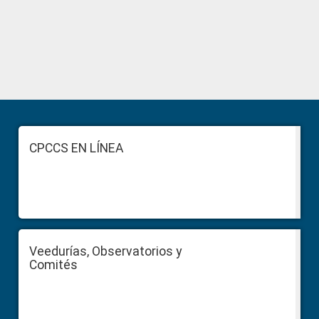
Primary
Sidebar
Footer
CPCCS EN LÍNEA
Veedurías, Observatorios y
Comités