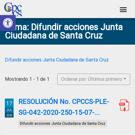
Skip
Skip
Skip
Skip
to
to
to
to
Abrir barra de herramientas
Consejo
primary
main
primary
footer
Construyendo
Tema: Difundir acciones Junta
navigation
content
sidebar
de
Poder
Ciudadana de Santa Cruz
Ciudadano
Participación
Ciudadana
y
Difundir acciones Junta Ciudadana de Santa Cruz
Control
Social
Mostrando 1 - 1 de 1
Ordenar por: Últimos primero
RESOLUCIÓN No. CPCCS-PLE-
17
JUL
SG-042-2020-250-15-07-...
2020
Difundir acciones Junta Ciudadana de Santa Cruz