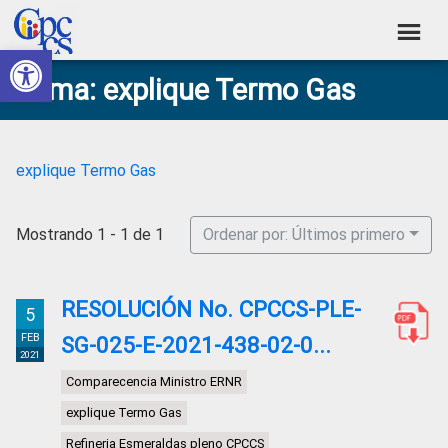
Skip
Skip
Skip
Skip
to
to
to
to
Abrir barra de herramientas
Consejo
primary
main
primary
footer
Construyendo
Tema: explique Termo Gas
navigation
content
sidebar
de
Poder
Ciudadano
Participación
Ciudadana
explique Termo Gas
y
Control
Mostrando 1 - 1 de 1
Ordenar por: Últimos primero
Social
RESOLUCIÓN No. CPCCS-PLE-
5
FEB
SG-025-E-2021-438-02-0...
2021
Comparecencia Ministro ERNR
explique Termo Gas
Refineria Esmeraldas pleno CPCCS