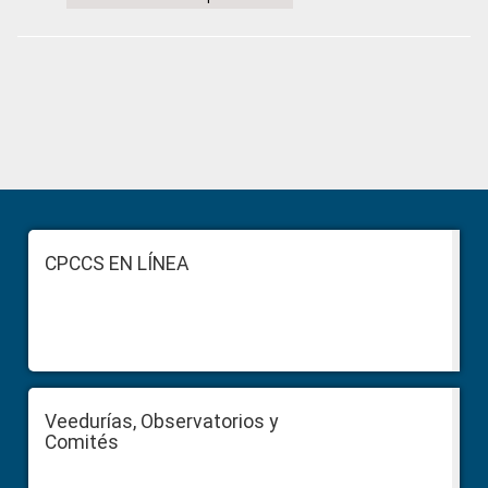
Primary
Sidebar
Footer
CPCCS EN LÍNEA
Veedurías, Observatorios y
Comités