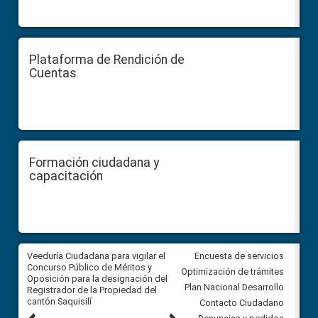
Plataforma de Rendición de
Cuentas
Formación ciudadana y
capacitación
Veeduría Ciudadana para vigilar el
Veeduría Ciudadana para vigila
Encuesta de servicios
Concurso Público de Méritos y
construcción del asfaltado de
Optimización de trámites
Oposición para la designación del
diferentes barrios del sector 
Plan Nacional Desarrollo
Registrador de la Propiedad del
Ballenita del cantón Santa Ele
cantón Saquisilí
Contacto Ciudadano