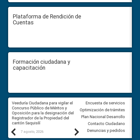
Plataforma de Rendición de
Cuentas
Formación ciudadana y
capacitación
Veeduría Ciudadana para vigilar el
Veeduría Ciudadana para vigila
Encuesta de servicios
Concurso Público de Méritos y
construcción del asfaltado de
Optimización de trámites
Oposición para la designación del
diferentes barrios del sector 
Plan Nacional Desarrollo
Registrador de la Propiedad del
Ballenita del cantón Santa Ele
cantón Saquisilí
Contacto Ciudadano
Previous
Next
Denuncias y pedidos
7 agosto, 2026
7 agosto, 2026