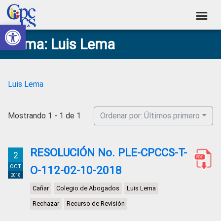
Skip
Skip
Skip
Skip
to
to
to
to
Abrir barra de herramientas
Consejo
primary
main
primary
footer
Construyendo
Tema: Luis Lema
navigation
content
sidebar
de
Poder
Ciudadano
Participación
Ciudadana
Luis Lema
y
Control
Mostrando 1 - 1 de 1
Ordenar por: Últimos primero
Social
RESOLUCIÓN No. PLE-CPCCS-T-
2
OCT
O-112-02-10-2018
2018
Cañar
Colegio de Abogados
Luis Lema
Rechazar
Recurso de Revisión