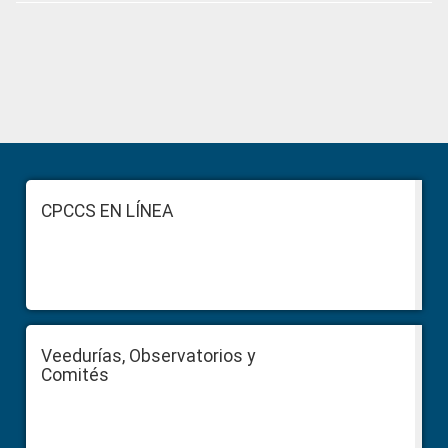
Primary
Sidebar
Footer
CPCCS EN LÍNEA
Veedurías, Observatorios y
Comités