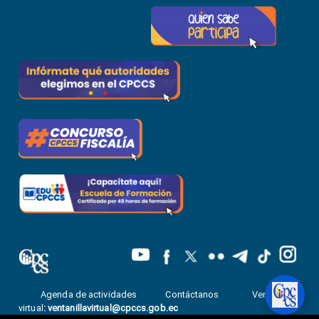
Agenda de actividades
Contáctanos
Ventanilla
virtual
:
ventanillavirtual@cpccs.gob.ec