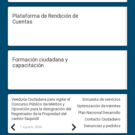
Plataforma de Rendición de
Cuentas
Formación ciudadana y
capacitación
Veeduría Ciudadana para vigilar el
Veeduría Ciudadana para vigila
Encuesta de servicios
Concurso Público de Méritos y
construcción del asfaltado de
Optimización de trámites
Oposición para la designación del
diferentes barrios del sector 
Plan Nacional Desarrollo
Registrador de la Propiedad del
Ballenita del cantón Santa Ele
cantón Saquisilí
Contacto Ciudadano
Previous
Next
Denuncias y pedidos
7 agosto, 2026
7 agosto, 2026