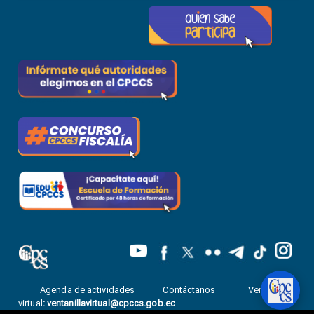
Agenda de actividades
Contáctanos
Ventanilla
virtual
:
ventanillavirtual@cpccs.gob.ec