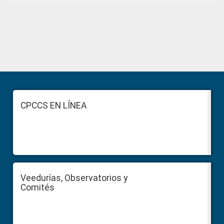
Primary
Sidebar
Footer
CPCCS EN LÍNEA
Veedurías, Observatorios y
Comités