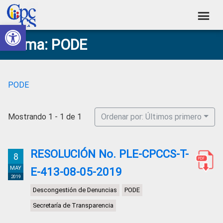
Skip
Skip
Skip
Skip
to
to
to
to
Abrir barra de herramientas
Consejo
primary
main
primary
footer
Construyendo
Tema: PODE
navigation
content
sidebar
de
Poder
Ciudadano
Participación
Ciudadana
PODE
y
Control
Mostrando 1 - 1 de 1
Ordenar por: Últimos primero
Social
RESOLUCIÓN No. PLE-CPCCS-T-
8
MAY
E-413-08-05-2019
2019
Descongestión de Denuncias
PODE
Secretaría de Transparencia