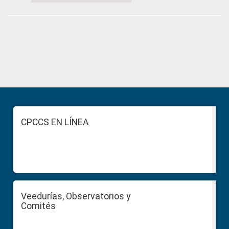
Primary
Sidebar
Footer
CPCCS EN LÍNEA
Veedurías, Observatorios y
Comités