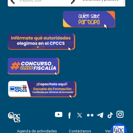
Previous
Next
6 agosto, 2026
5 agosto, 2026
Agenda de actividades
Contáctanos
Ventanilla