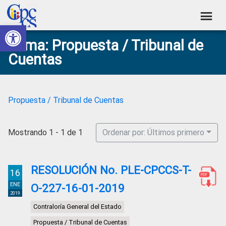
Skip
Skip
Skip
Skip
to
to
to
to
Abrir barra de herramientas
Consejo
primary
main
primary
footer
Construyendo
Tema: Propuesta / Tribunal de
navigation
content
sidebar
de
Poder
Cuentas
Ciudadano
Participación
Ciudadana
y
Propuesta / Tribunal de Cuentas
Control
Social
Mostrando 1 - 1 de 1
Ordenar por: Últimos primero
RESOLUCIÓN No. PLE-CPCCS-T-
16
ENE
O-227-16-01-2019
2019
Contraloría General del Estado
Propuesta / Tribunal de Cuentas