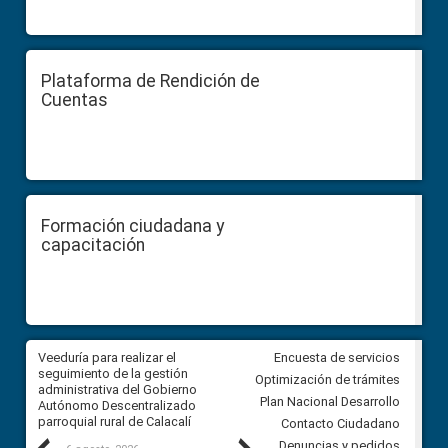
Plataforma de Rendición de
Cuentas
Formación ciudadana y
capacitación
Veeduría para realizar el
Veeduría para vigilar los acue
Encuesta de servicios
ra
seguimiento de la gestión
derivados de la Audiencia Púb
Optimización de trámites
ara
administrativa del Gobierno
entre el GAD de Ibarra y la
Plan Nacional Desarrollo
Autónomo Descentralizado
comunidad Urbina, parroquia l
parroquial rural de Calacalí
Carolina
Contacto Ciudadano
Denuncias y pedidos