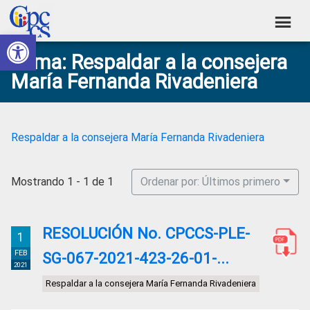
Skip
Skip
Skip
Skip
to
to
to
to
Abrir barra de herramientas
Consejo
primary
main
primary
footer
Construyendo
Tema: Respaldar a la consejera
navigation
content
sidebar
de
Poder
María Fernanda Rivadeniera
Ciudadano
Participación
Ciudadana
y
Respaldar a la consejera María Fernanda Rivadeniera
Control
Social
Mostrando 1 - 1 de 1
Ordenar por: Últimos primero
RESOLUCIÓN No. CPCCS-PLE-
1
FEB
SG-067-2021-423-26-01-...
2021
Respaldar a la consejera María Fernanda Rivadeniera