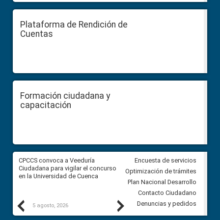
Plataforma de Rendición de
Cuentas
Formación ciudadana y
capacitación
,
CPCCS convoca a Veeduría
Veeduría Ciudadana para vigila
Encuesta de servicios
Ciudadana para vigilar el concurso
designación de la Primera aut
Optimización de trámites
en la Universidad de Cuenca
de la Superintendencia de
Plan Nacional Desarrollo
Ordenamiento Territorial
Contacto Ciudadano
Previous
Next
Denuncias y pedidos
5 agosto, 2026
3 agosto, 2026