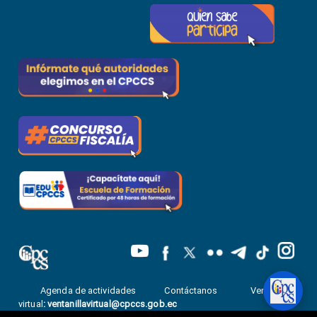
Agenda de actividades
Contáctanos
Ventanilla
virtual
:
ventanillavirtual@cpccs.gob.ec