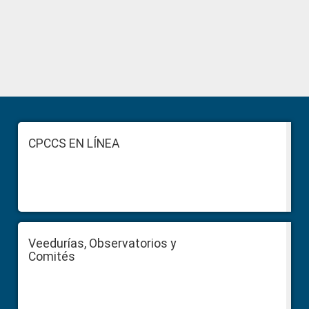
Primary
Sidebar
Footer
CPCCS EN LÍNEA
Veedurías, Observatorios y
Comités