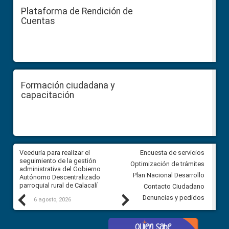
Plataforma de Rendición de
Cuentas
Formación ciudadana y
capacitación
Veeduría para realizar el
Veeduría para vigilar los acue
Encuesta de servicios
ra
seguimiento de la gestión
derivados de la Audiencia Púb
Optimización de trámites
ara
administrativa del Gobierno
entre el GAD de Ibarra y la
Plan Nacional Desarrollo
Autónomo Descentralizado
comunidad Urbina, parroquia l
parroquial rural de Calacalí
Carolina
Contacto Ciudadano
Previous
Next
Denuncias y pedidos
6 agosto, 2026
5 agosto, 2026