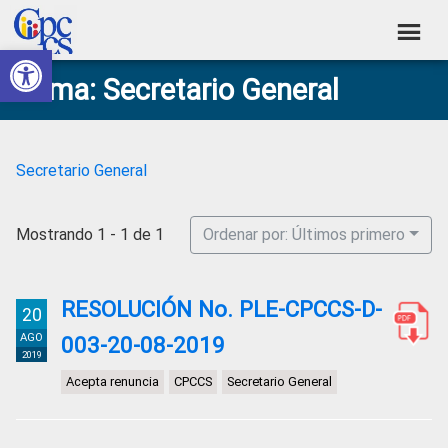
Skip
Skip
Skip
Skip
to
to
to
to
Abrir barra de herramientas
Consejo
primary
main
primary
footer
Construyendo
Tema: Secretario General
navigation
content
sidebar
de
Poder
Ciudadano
Participación
Ciudadana
Secretario General
y
Control
Mostrando 1 - 1 de 1
Ordenar por: Últimos primero
Social
RESOLUCIÓN No. PLE-CPCCS-D-
20
AGO
003-20-08-2019
2019
Acepta renuncia
CPCCS
Secretario General