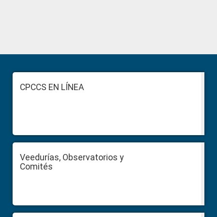
Primary
Sidebar
Footer
CPCCS EN LÍNEA
Veedurías, Observatorios y
Comités