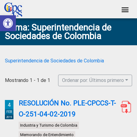
Skip
Skip
Skip
Skip
to
to
to
to
Abrir barra de herramientas
Consejo
primary
main
primary
footer
Construyendo
Tema: Superintendencia de
navigation
content
sidebar
de
Poder
Sociedades de Colombia
Ciudadano
Participación
Ciudadana
y
Superintendencia de Sociedades de Colombia
Control
Social
Mostrando 1 - 1 de 1
Ordenar por: Últimos primero
RESOLUCIÓN No. PLE-CPCCS-T-
4
FEB
O-251-04-02-2019
2019
Industria y Turismo de Colombia
Memorando de Entendimiento