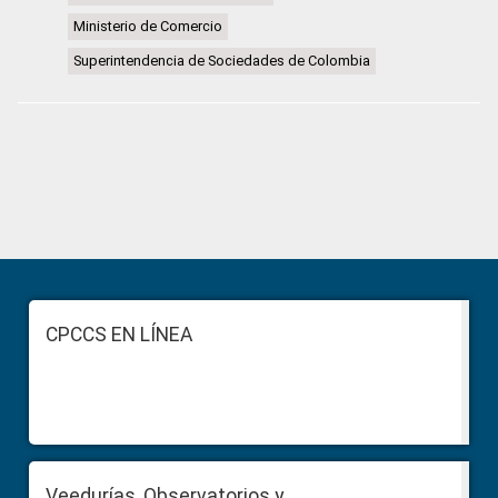
Ministerio de Comercio
Superintendencia de Sociedades de Colombia
Primary
Sidebar
Footer
CPCCS EN LÍNEA
Veedurías, Observatorios y