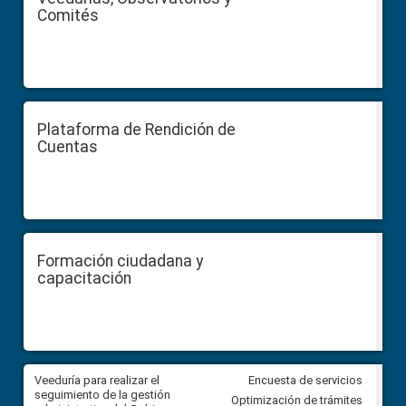
Comités
Plataforma de Rendición de
Cuentas
Formación ciudadana y
capacitación
Veeduría para realizar el
Veeduría para vigilar los acue
Encuesta de servicios
ra
seguimiento de la gestión
derivados de la Audiencia Púb
Optimización de trámites