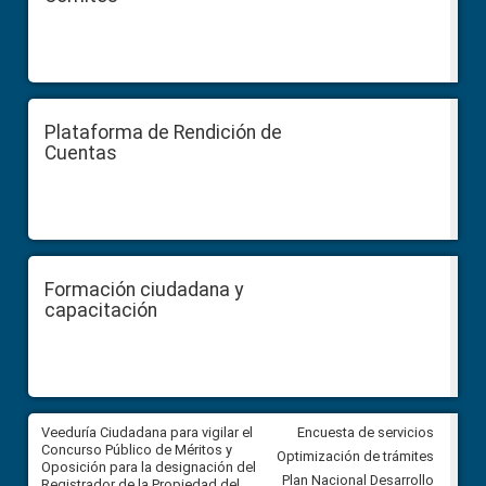
Plataforma de Rendición de
Cuentas
Formación ciudadana y
capacitación
Veeduría Ciudadana para vigilar el
Veeduría Ciudadana para vigila
Encuesta de servicios
Concurso Público de Méritos y
construcción del asfaltado de
Optimización de trámites
Oposición para la designación del
diferentes barrios del sector 
Plan Nacional Desarrollo
Registrador de la Propiedad del
Ballenita del cantón Santa Ele