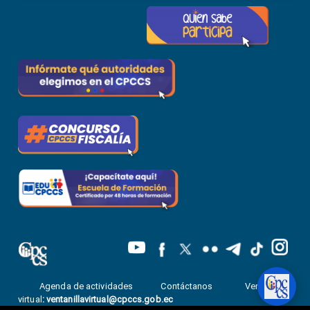
Agenda de actividades
Contáctanos
Ventanilla
virtual
:
ventanillavirtual@cpccs.gob.ec