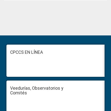
Primary
Sidebar
Footer
CPCCS EN LÍNEA
Veedurías, Observatorios y
Comités