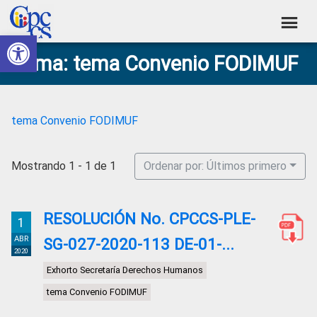
Skip
Skip
Skip
Skip
to
to
to
to
Abrir barra de herramientas
Consejo
primary
main
primary
footer
Construyendo
Tema: tema Convenio FODIMUF
navigation
content
sidebar
de
Poder
Ciudadano
Participación
Ciudadana
tema Convenio FODIMUF
y
Control
Mostrando 1 - 1 de 1
Ordenar por: Últimos primero
Social
RESOLUCIÓN No. CPCCS-PLE-
1
ABR
SG-027-2020-113 DE-01-...
2020
Exhorto Secretaría Derechos Humanos
tema Convenio FODIMUF