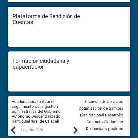
Plataforma de Rendición de
Cuentas
Formación ciudadana y
capacitación
Veeduría para realizar el
Veeduría para vigilar los acue
Encuesta de servicios
ra
seguimiento de la gestión
derivados de la Audiencia Púb
Optimización de trámites
ara
administrativa del Gobierno
entre el GAD de Ibarra y la
Plan Nacional Desarrollo
Autónomo Descentralizado
comunidad Urbina, parroquia l
parroquial rural de Calacalí
Carolina
Contacto Ciudadano
Previous
Next
Denuncias y pedidos
6 agosto, 2026
5 agosto, 2026