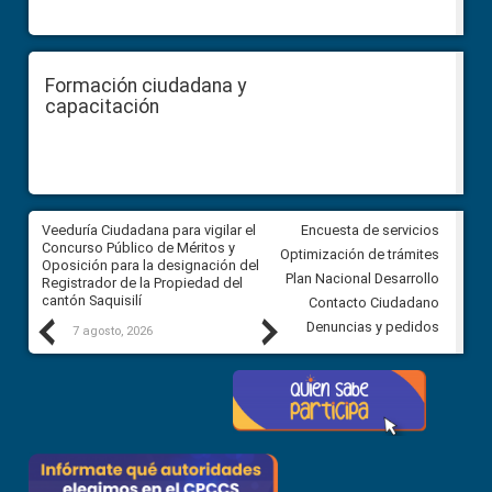
Formación ciudadana y
capacitación
Veeduría Ciudadana para vigilar el
Veeduría Ciudadana para vigila
Encuesta de servicios
Concurso Público de Méritos y
construcción del asfaltado de
Optimización de trámites
Oposición para la designación del
diferentes barrios del sector 
Plan Nacional Desarrollo
Registrador de la Propiedad del
Ballenita del cantón Santa Ele
cantón Saquisilí
Contacto Ciudadano
Previous
Next
Denuncias y pedidos
7 agosto, 2026
7 agosto, 2026