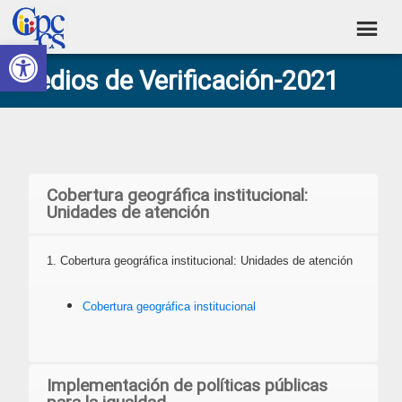
Skip
Skip
Skip
Skip
to
to
to
to
Abrir barra de herramientas
Consejo
primary
main
primary
footer
Construyendo
Medios de Verificación-2021
navigation
content
sidebar
de
Poder
Ciudadano
Participación
Ciudadana
y
Cobertura geográfica institucional:
Control
Unidades de atención
Social
1. Cobertura geográfica institucional: Unidades de atención
Cobertura geográfica institucional
Implementación de políticas públicas