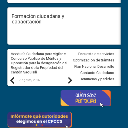
Formación ciudadana y
capacitación
Veeduría Ciudadana para vigilar el
Veeduría Ciudadana para vigila
Encuesta de servicios
Concurso Público de Méritos y
construcción del asfaltado de
Optimización de trámites
Oposición para la designación del
diferentes barrios del sector 
Plan Nacional Desarrollo
Registrador de la Propiedad del
Ballenita del cantón Santa Ele
cantón Saquisilí
Contacto Ciudadano
Previous
Next
Denuncias y pedidos
7 agosto, 2026
7 agosto, 2026