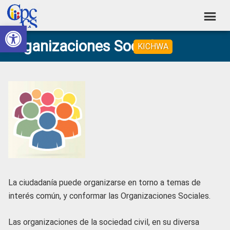
Skip
Skip
Skip
Skip
to
to
to
to
Abrir barra de herramientas
Consejo
primary
main
primary
footer
Construyendo
Organizaciones Sociales
navigation
content
sidebar
KICHWA
de
Poder
Ciudadano
Participación
Ciudadana
y
Control
Social
La ciudadanía puede organizarse en torno a temas de
interés común, y conformar las Organizaciones Sociales.
Las organizaciones de la sociedad civil, en su diversa