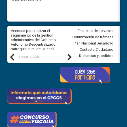
Veeduría para realizar el
Veeduría para vigilar los acue
Encuesta de servicios
ra
seguimiento de la gestión
derivados de la Audiencia Púb
Optimización de trámites
ara
administrativa del Gobierno
entre el GAD de Ibarra y la
Plan Nacional Desarrollo
Autónomo Descentralizado
comunidad Urbina, parroquia l
parroquial rural de Calacalí
Carolina
Contacto Ciudadano
Previous
Next
Denuncias y pedidos
6 agosto, 2026
5 agosto, 2026