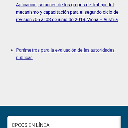
Aplicación, sesiones de los grupos de trabajo del
mecanismo y capacitación para el segundo ciclo de
revisión /06 al 08 de junio de 2018, Viena – Austria
Parámetros para la evaluación de las autoridades
públicas
Primary
Sidebar
Footer
CPCCS EN LÍNEA