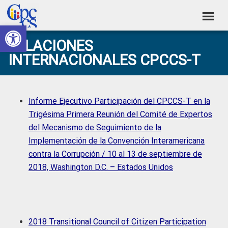
Skip
Skip
Skip
Skip
to
to
to
to
Abrir barra de herramientas
Consejo
primary
main
primary
footer
Construyendo
RELACIONES
navigation
content
sidebar
de
Poder
INTERNACIONALES CPCCS-T
Ciudadano
Participación
Ciudadana
y
Informe Ejecutivo Participación del CPCCS-T en la
Control
Trigésima Primera Reunión del Comité de Expertos
del Mecanismo de Seguimiento de la
Social
Implementación de la Convención Interamericana
contra la Corrupción / 10 al 13 de septiembre de
2018, Washington D.C. – Estados Unidos
2018 Transitional Council of Citizen Participation