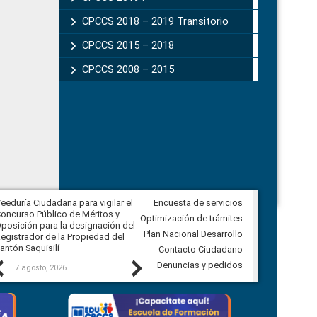
CPCCS 2018 – 2019 Transitorio
CPCCS 2015 – 2018
CPCCS 2008 – 2015
eeduría Ciudadana para vigilar el
Encuesta de servicios
Veeduría Ciudadana para vigilar la
oncurso Público de Méritos y
construcción del asfaltado de
Optimización de trámites
posición para la designación del
diferentes barrios del sector de
Plan Nacional Desarrollo
egistrador de la Propiedad del
Ballenita del cantón Santa Elena
antón Saquisilí
Contacto Ciudadano
Previous
Next
Denuncias y pedidos
7 agosto, 2026
7 agosto, 2026