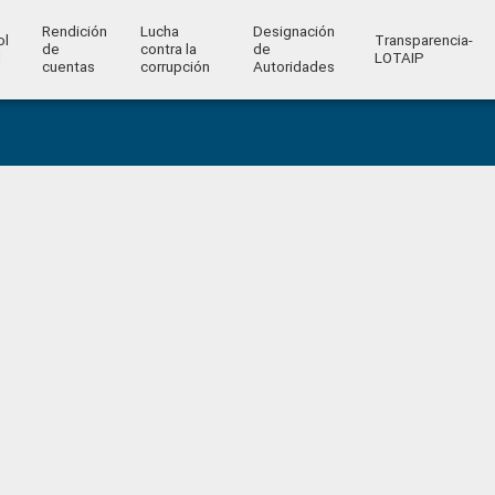
Rendición
Lucha
Designación
ol
Transparencia-
de
contra la
de
l
LOTAIP
cuentas
corrupción
Autoridades