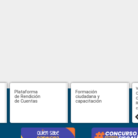
CPCCS aprueba convocatoria a
V
Plataforma
Formación
Veeduría para designación de la
C
de Rendición
ciudadana y
autoridad de la SOT
O
de Cuentas
capacitación
R
c
31 julio, 2026