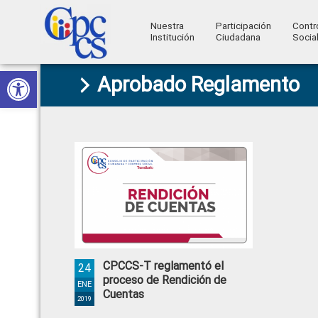
Nuestra
Participación
Contr
Institución
Ciudadana
Socia
Consejo
Abrir barra de herramientas
Skip
Skip
Skip
Skip
Construyendo
Aprobado Reglamento
to
to
to
to
de
Poder
primary
main
primary
footer
Ciudadano
Participación
navigation
content
sidebar
Ciudadana
y
Control
Social
CPCCS-T reglamentó el
24
proceso de Rendición de
ENE
Cuentas
2019