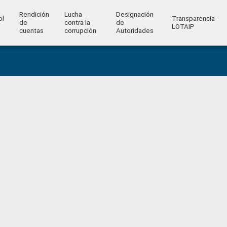
Rendición
Lucha
Designación
ol
Transparencia-
de
contra la
de
l
LOTAIP
cuentas
corrupción
Autoridades