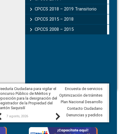
CPCCS 2018 – 2019 Transitorio
CPCCS 2015 – 2018
CPCCS 2008 – 2015
eeduría Ciudadana para vigilar el
Encuesta de servicios
Veeduría Ciudadana para vigilar la
oncurso Público de Méritos y
construcción del asfaltado de
Optimización de trámites
posición para la designación del
diferentes barrios del sector de
Plan Nacional Desarrollo
egistrador de la Propiedad del
Ballenita del cantón Santa Elena
antón Saquisilí
Contacto Ciudadano
Previous
Next
Denuncias y pedidos
7 agosto, 2026
7 agosto, 2026