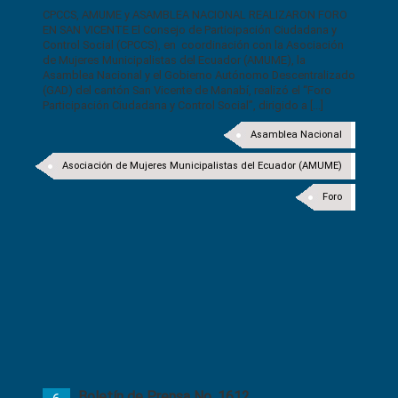
CPCCS, AMUME y ASAMBLEA NACIONAL REALIZARON FORO
EN SAN VICENTE El Consejo de Participación Ciudadana y
Control Social (CPCCS), en coordinación con la Asociación
de Mujeres Municipalistas del Ecuador (AMUME), la
Asamblea Nacional y el Gobierno Autónomo Descentralizado
(GAD) del cantón San Vicente de Manabí, realizó el “Foro
Participación Ciudadana y Control Social”, dirigido a [...]
Asamblea Nacional
Asociación de Mujeres Municipalistas del Ecuador (AMUME)
Foro
Boletín de Prensa No. 1612