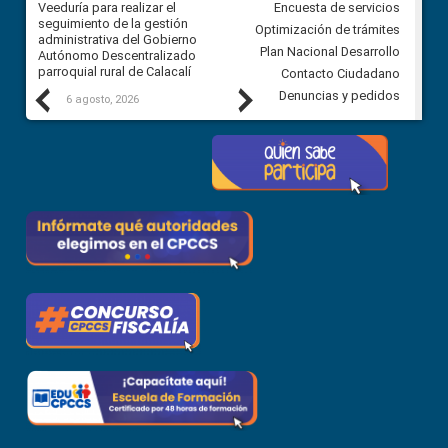
Veeduría para realizar el
Veeduría para vigilar los acue
Encuesta de servicios
ra
seguimiento de la gestión
derivados de la Audiencia Púb
Optimización de trámites
ara
administrativa del Gobierno
entre el GAD de Ibarra y la
Plan Nacional Desarrollo
Autónomo Descentralizado
comunidad Urbina, parroquia l
parroquial rural de Calacalí
Carolina
Contacto Ciudadano
Previous
Next
Denuncias y pedidos
6 agosto, 2026
5 agosto, 2026