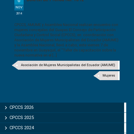
6
NOV
2014
CPCCS, AMUME y Asamblea Nacional realizan encuentro con
mujeres concejalas del Guayas El Consejo de Participación
Ciudadana y Control Social (CPCCS), en coordinación con
Asociación de Mujeres Municipalistas del Ecuador (AMUME)
y la Asamblea Nacional, llevó a cabo, este viernes 7 de
noviembre en Guayaquil, el “Taller de capacitación sobre la
nueva normativa en el [...]
Asociación de Mujeres Municipalistas del Ecuador (AMUME)
Mujeres
CPCCS 2026
CPCCS 2025
CPCCS 2024