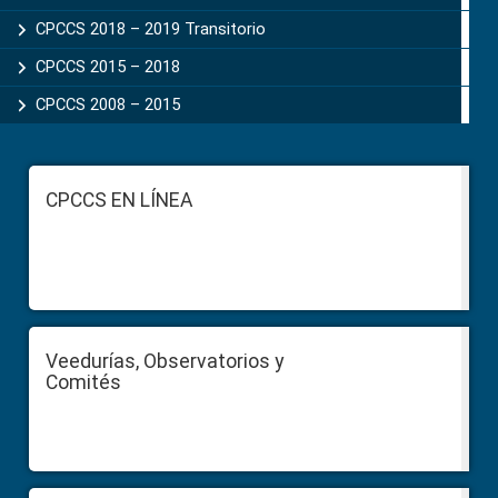
CPCCS 2018 – 2019 Transitorio
CPCCS 2015 – 2018
CPCCS 2008 – 2015
Footer
CPCCS EN LÍNEA
Veedurías, Observatorios y
Comités