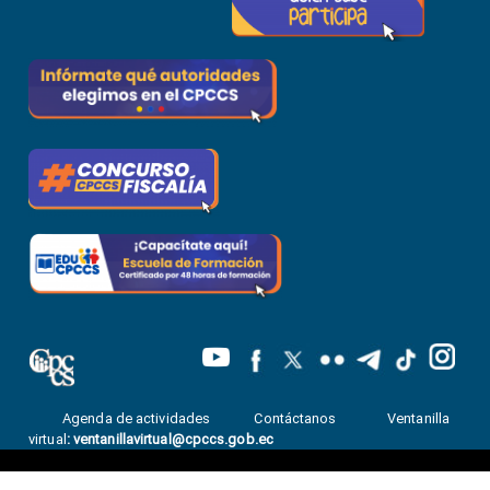
Agenda de actividades
Contáctanos
Ventanilla
virtual
:
ventanillavirtual@cpccs.gob.ec