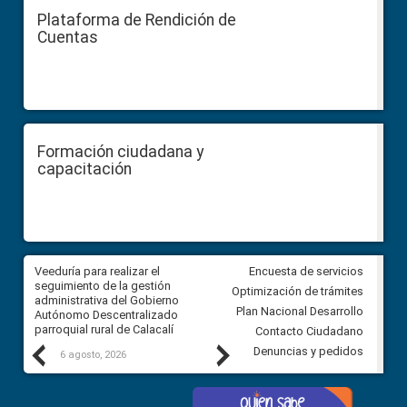
Plataforma de Rendición de
Cuentas
Formación ciudadana y
capacitación
Veeduría para realizar el
Veeduría para vigilar los acue
Encuesta de servicios
ra
seguimiento de la gestión
derivados de la Audiencia Púb
Optimización de trámites
ara
administrativa del Gobierno
entre el GAD de Ibarra y la
Plan Nacional Desarrollo
Autónomo Descentralizado
comunidad Urbina, parroquia l
parroquial rural de Calacalí
Carolina
Contacto Ciudadano
Previous
Next
Denuncias y pedidos
6 agosto, 2026
5 agosto, 2026