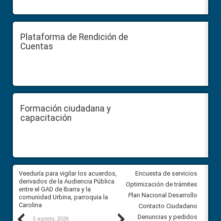
Plataforma de Rendición de
Cuentas
Formación ciudadana y
capacitación
Veeduría para vigilar los acuerdos,
CPCCS convoca a Veeduría
Encuesta de servicios
 a
derivados de la Audiencia Pública
Ciudadana para vigilar el conc
Optimización de trámites
ión
entre el GAD de Ibarra y la
en la Universidad de Cuenca
Plan Nacional Desarrollo
comunidad Urbina, parroquia la
Carolina
Contacto Ciudadano
Previous
Next
Denuncias y pedidos
5 agosto, 2026
5 agosto, 2026