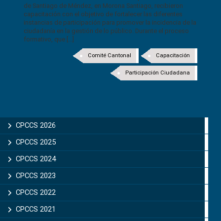
de Santiago de Méndez, en Morona Santiago, recibieron
capacitación con el objetivo de fortalecer las diferentes
instancias de participación para promover la incidencia de la
ciudadanía en la gestión de lo público. Durante el proceso
formativo, que [...]
Comité Cantonal
Capacitación
Participación Ciudadana
CPCCS 2026
CPCCS 2025
CPCCS 2024
CPCCS 2023
CPCCS 2022
CPCCS 2021