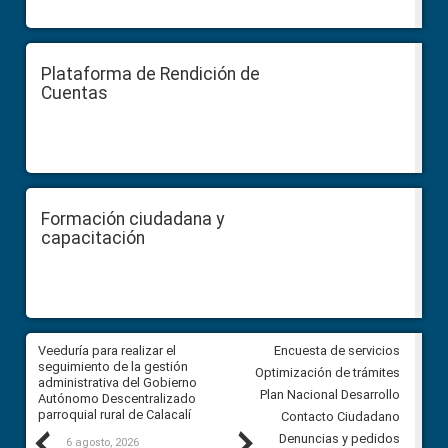
Plataforma de Rendición de
Cuentas
Formación ciudadana y
capacitación
Veeduría para realizar el
Veeduría para vigilar los acue
Encuesta de servicios
ra
seguimiento de la gestión
derivados de la Audiencia Púb
Optimización de trámites
ara
administrativa del Gobierno
entre el GAD de Ibarra y la
Plan Nacional Desarrollo
Autónomo Descentralizado
comunidad Urbina, parroquia l
parroquial rural de Calacalí
Carolina
Contacto Ciudadano
Previous
Next
Denuncias y pedidos
6 agosto, 2026
5 agosto, 2026