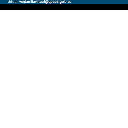
virtual
:
ventanillavirtual@cpccs.gob.ec