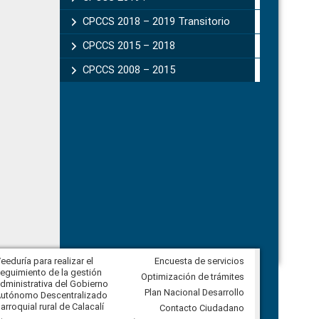
CPCCS 2018 – 2019 Transitorio
CPCCS 2015 – 2018
CPCCS 2008 – 2015
eeduría para realizar el
Encuesta de servicios
Veeduría para vigilar los acuerdos,
eguimiento de la gestión
derivados de la Audiencia Pública
Optimización de trámites
dministrativa del Gobierno
entre el GAD de Ibarra y la
Plan Nacional Desarrollo
utónomo Descentralizado
comunidad Urbina, parroquia la
arroquial rural de Calacalí
Carolina
Contacto Ciudadano