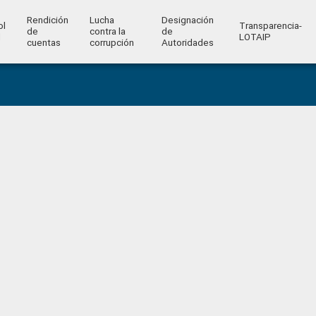
Rendición
Lucha
Designación
ol
Transparencia-
de
contra la
de
l
LOTAIP
cuentas
corrupción
Autoridades