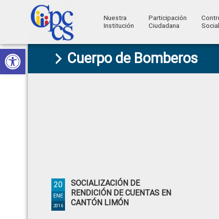
Nuestra
Participación
Contr
Institución
Ciudadana
Socia
Consejo
Abrir barra de herramientas
Skip
Skip
Skip
Skip
Construyendo
Cuerpo de Bomberos
to
to
to
to
de
Poder
primary
main
primary
footer
Ciudadano
Participación
navigation
content
sidebar
Ciudadana
y
Control
Social
SOCIALIZACIÓN DE
20
RENDICIÓN DE CUENTAS EN
ENE
CANTÓN LIMÓN
2016