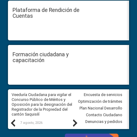
Plataforma de Rendición de
Cuentas
Formación ciudadana y
capacitación
Veeduría Ciudadana para vigilar el
Veeduría Ciudadana para vigila
Encuesta de servicios
Concurso Público de Méritos y
construcción del asfaltado de
Optimización de trámites
Oposición para la designación del
diferentes barrios del sector 
Plan Nacional Desarrollo
Registrador de la Propiedad del
Ballenita del cantón Santa Ele
cantón Saquisilí
Contacto Ciudadano
Previous
Next
Denuncias y pedidos
7 agosto, 2026
7 agosto, 2026