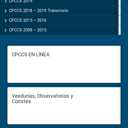
CPCCS 2019 .
CPCCS 2018 – 2019 Transitorio
CPCCS 2015 – 2018
CPCCS 2008 – 2015
Footer
CPCCS EN LÍNEA
Veedurías, Observatorios y
Comités