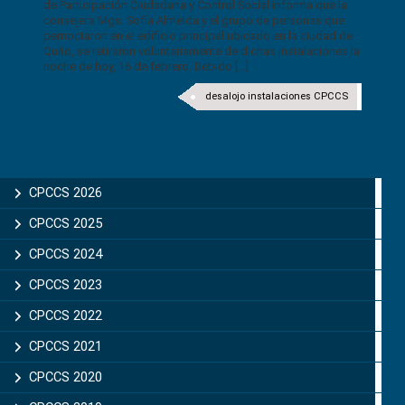
de Participación Ciudadana y Control Social informa que la
consejera Mgs. Sofía Almeida y el grupo de personas que
pernoctaron en el edificio principal ubicado en la ciudad de
Quito, se retiraron voluntariamente de dichas instalaciones la
noche de hoy, 16 de febrero. Debido [...]
desalojo instalaciones CPCCS
CPCCS 2026
CPCCS 2025
CPCCS 2024
CPCCS 2023
CPCCS 2022
CPCCS 2021
CPCCS 2020