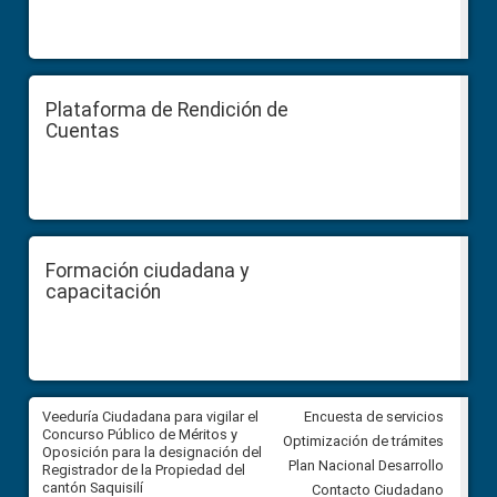
Plataforma de Rendición de
Cuentas
Formación ciudadana y
capacitación
Veeduría Ciudadana para vigilar el
Veeduría Ciudadana para vigila
Encuesta de servicios
Concurso Público de Méritos y
construcción del asfaltado de
Optimización de trámites
Oposición para la designación del
diferentes barrios del sector 
Plan Nacional Desarrollo
Registrador de la Propiedad del
Ballenita del cantón Santa Ele
cantón Saquisilí
Contacto Ciudadano