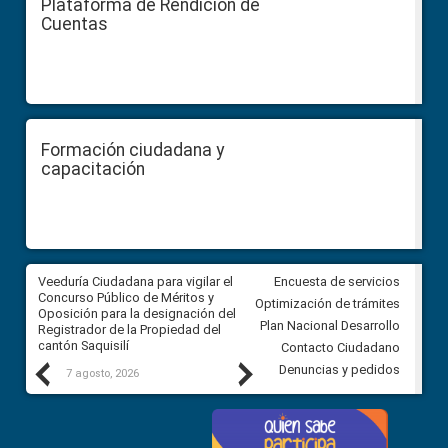
Plataforma de Rendición de
Cuentas
Formación ciudadana y
capacitación
Veeduría Ciudadana para vigilar el
Veeduría Ciudadana para vigila
Encuesta de servicios
Concurso Público de Méritos y
construcción del asfaltado de
Optimización de trámites
Oposición para la designación del
diferentes barrios del sector 
Plan Nacional Desarrollo
Registrador de la Propiedad del
Ballenita del cantón Santa Ele
cantón Saquisilí
Contacto Ciudadano
Previous
Next
Denuncias y pedidos
7 agosto, 2026
7 agosto, 2026