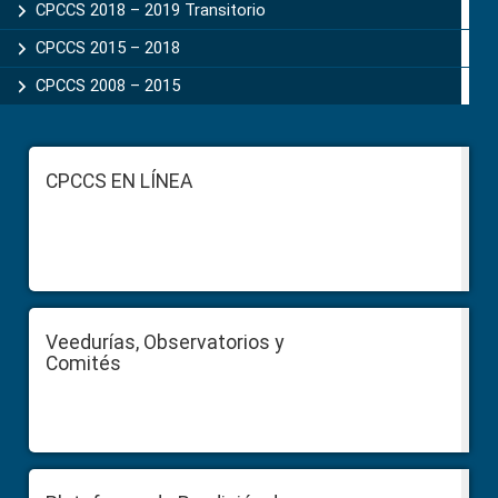
CPCCS 2018 – 2019 Transitorio
CPCCS 2015 – 2018
CPCCS 2008 – 2015
Footer
CPCCS EN LÍNEA
Veedurías, Observatorios y
Comités