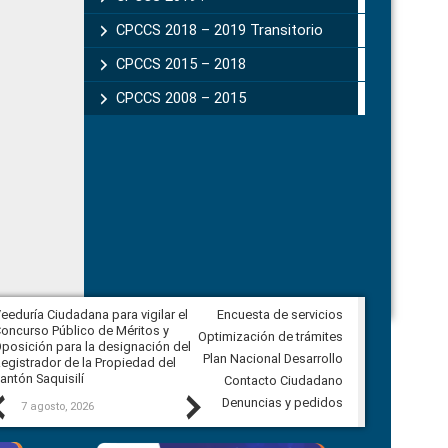
CPCCS 2018 – 2019 Transitorio
CPCCS 2015 – 2018
CPCCS 2008 – 2015
eeduría Ciudadana para vigilar el
Encuesta de servicios
Veeduría Ciudadana para vigilar la
oncurso Público de Méritos y
construcción del asfaltado de
Optimización de trámites
posición para la designación del
diferentes barrios del sector de
Plan Nacional Desarrollo
egistrador de la Propiedad del
Ballenita del cantón Santa Elena
antón Saquisilí
Contacto Ciudadano
Previous
Next
Denuncias y pedidos
7 agosto, 2026
7 agosto, 2026