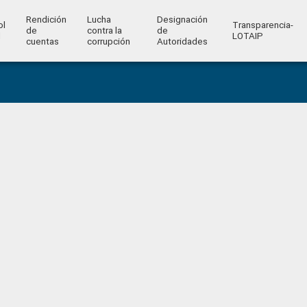
Rendición
Lucha
Designación
ol
Transparencia-
de
contra la
de
l
LOTAIP
cuentas
corrupción
Autoridades