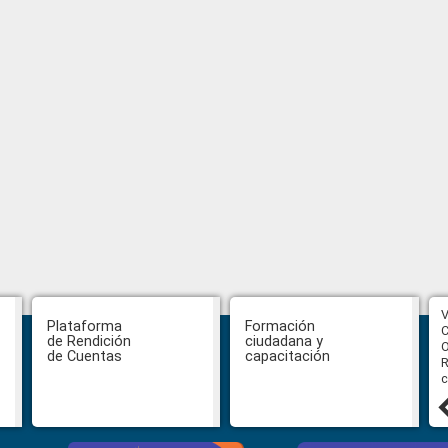
CPCCS aprueba convocatoria a
V
Plataforma
Formación
Veeduría para designación de la
C
de Rendición
ciudadana y
autoridad de la SOT
O
de Cuentas
capacitación
R
c
31 julio, 2026