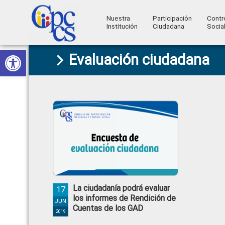
Nuestra
Participación
Contr
Institución
Ciudadana
Socia
Consejo
Abrir barra de herramientas
Skip
Skip
Skip
Skip
Construyendo
Evaluación ciudadana
to
to
to
to
de
Poder
primary
main
primary
footer
Ciudadano
Participación
navigation
content
sidebar
Ciudadana
y
Control
Social
La ciudadanía podrá evaluar
17
los informes de Rendición de
JUN
Cuentas de los GAD
2019