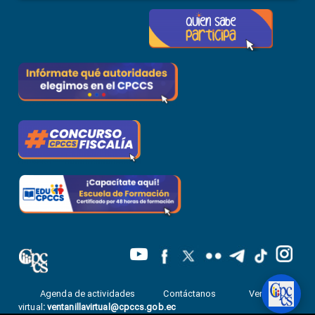
Agenda de actividades
Contáctanos
Ventanilla
virtual
:
ventanillavirtual@cpccs.gob.ec