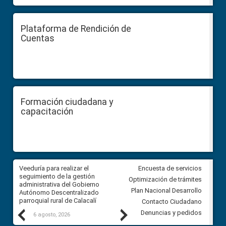
Plataforma de Rendición de
Cuentas
Formación ciudadana y
capacitación
Veeduría para realizar el
Veeduría para vigilar los acue
Encuesta de servicios
ra
seguimiento de la gestión
derivados de la Audiencia Púb
Optimización de trámites
ara
administrativa del Gobierno
entre el GAD de Ibarra y la
Plan Nacional Desarrollo
Autónomo Descentralizado
comunidad Urbina, parroquia l
parroquial rural de Calacalí
Carolina
Contacto Ciudadano
Previous
Next
Denuncias y pedidos
6 agosto, 2026
5 agosto, 2026