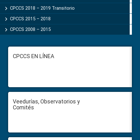
CPCCS 2018 – 2019 Transitorio
CPCCS 2015 – 2018
CPCCS 2008 – 2015
Footer
CPCCS EN LÍNEA
Veedurías, Observatorios y
Comités