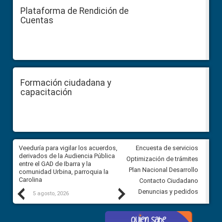
Plataforma de Rendición de
Cuentas
Formación ciudadana y
capacitación
Veeduría para vigilar los acuerdos,
CPCCS convoca a Veeduría
Encuesta de servicios
 a
derivados de la Audiencia Pública
Ciudadana para vigilar el conc
Optimización de trámites
ión
entre el GAD de Ibarra y la
en la Universidad de Cuenca
Plan Nacional Desarrollo
comunidad Urbina, parroquia la
Carolina
Contacto Ciudadano
Previous
Next
Denuncias y pedidos
5 agosto, 2026
5 agosto, 2026