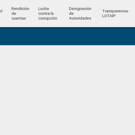
Rendición
Lucha
Designación
ol
Transparencia-
de
contra la
de
l
LOTAIP
cuentas
corrupción
Autoridades