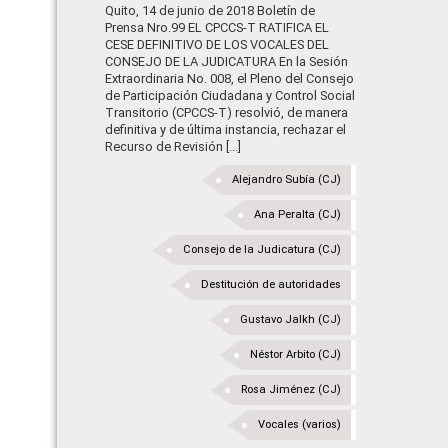
Quito, 14 de junio de 2018 Boletín de
Prensa Nro.99 EL CPCCS-T RATIFICA EL
CESE DEFINITIVO DE LOS VOCALES DEL
CONSEJO DE LA JUDICATURA En la Sesión
Extraordinaria No. 008, el Pleno del Consejo
de Participación Ciudadana y Control Social
Transitorio (CPCCS-T) resolvió, de manera
definitiva y de última instancia, rechazar el
Recurso de Revisión [...]
Alejandro Subía (CJ)
Ana Peralta (CJ)
Consejo de la Judicatura (CJ)
Destitución de autoridades
Gustavo Jalkh (CJ)
Néstor Arbito (CJ)
Rosa Jiménez (CJ)
Vocales (varios)