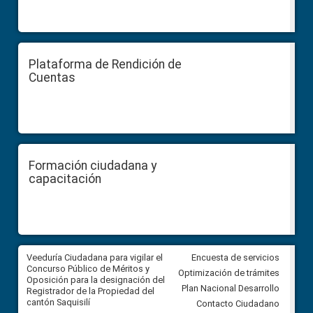
Plataforma de Rendición de
Cuentas
Formación ciudadana y
capacitación
Veeduría Ciudadana para vigilar el
Veeduría Ciudadana para vigila
Encuesta de servicios
Concurso Público de Méritos y
construcción del asfaltado de
Optimización de trámites
Oposición para la designación del
diferentes barrios del sector 
Plan Nacional Desarrollo
Registrador de la Propiedad del
Ballenita del cantón Santa Ele
cantón Saquisilí
Contacto Ciudadano