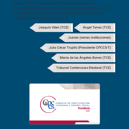
de este 29 de noviembre, el Pleno del Consejo de
Participación Ciudadana y Control Social Transitorio (CPCCS-
T) posesionó a María de los Ángeles Bones Reascos,
Joaquín Viteri Llanga y Ángel [...]
Joaquín Viteri (TCE)
Ángel Torres (TCE)
Jueces (varias instituciones)
Julio César Trujillo (Presidente CPCCS-T)
María de los Ángeles Bones (TCE)
Tribunal Contencioso Electoral (TCE)