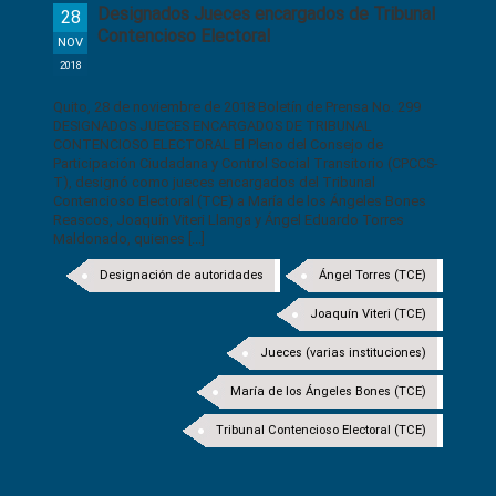
Designados Jueces encargados de Tribunal
28
Contencioso Electoral
NOV
2018
Quito, 28 de noviembre de 2018 Boletín de Prensa No. 299
DESIGNADOS JUECES ENCARGADOS DE TRIBUNAL
CONTENCIOSO ELECTORAL El Pleno del Consejo de
Participación Ciudadana y Control Social Transitorio (CPCCS-
T), designó como jueces encargados del Tribunal
Contencioso Electoral (TCE) a María de los Ángeles Bones
Reascos, Joaquín Viteri Llanga y Ángel Eduardo Torres
Maldonado, quienes [...]
Designación de autoridades
Ángel Torres (TCE)
Joaquín Viteri (TCE)
Jueces (varias instituciones)
María de los Ángeles Bones (TCE)
Tribunal Contencioso Electoral (TCE)