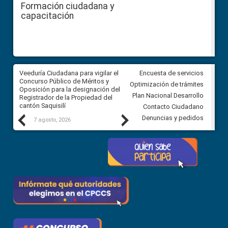
Formación ciudadana y
capacitación
Veeduría Ciudadana para vigilar el
Veeduría Ciudadana para vigila
Encuesta de servicios
Concurso Público de Méritos y
construcción del asfaltado de
Optimización de trámites
Oposición para la designación del
diferentes barrios del sector 
Plan Nacional Desarrollo
Registrador de la Propiedad del
Ballenita del cantón Santa Ele
cantón Saquisilí
Contacto Ciudadano
Previous
Next
Denuncias y pedidos
7 agosto, 2026
7 agosto, 2026