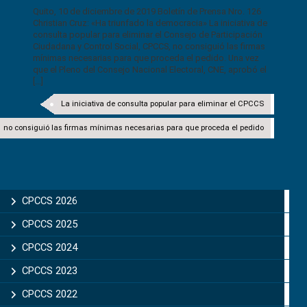
Quito, 10 de diciembre de 2019 Boletín de Prensa Nro. 126
Christian Cruz: «Ha triunfado la democracia» La iniciativa de
consulta popular para eliminar el Consejo de Participación
Ciudadana y Control Social, CPCCS, no consiguió las firmas
mínimas necesarias para que proceda el pedido. Una vez
que el Pleno del Consejo Nacional Electoral, CNE, aprobó el
[...]
La iniciativa de consulta popular para eliminar el CPCCS
no consiguió las firmas mínimas necesarias para que proceda el pedido
CPCCS 2026
CPCCS 2025
CPCCS 2024
CPCCS 2023
CPCCS 2022