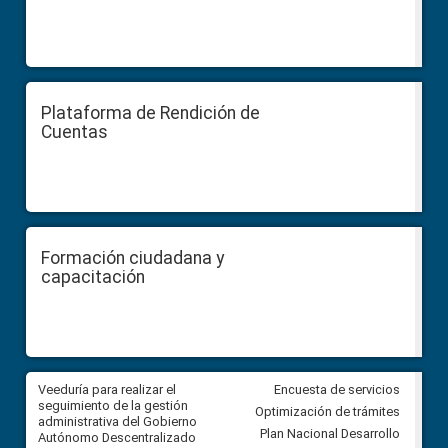
Plataforma de Rendición de
Cuentas
Formación ciudadana y
capacitación
Veeduría para realizar el
Veeduría para vigilar los acue
Encuesta de servicios
ra
seguimiento de la gestión
derivados de la Audiencia Púb
Optimización de trámites
ara
administrativa del Gobierno
entre el GAD de Ibarra y la
Plan Nacional Desarrollo
Autónomo Descentralizado
comunidad Urbina, parroquia l