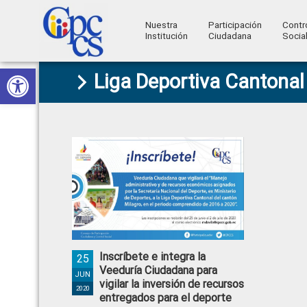
Nuestra
Participación
Contr
Institución
Ciudadana
Socia
Consejo
Abrir barra de herramientas
Skip
Skip
Skip
Skip
Construyendo
Liga Deportiva Cantonal
to
to
to
to
de
Poder
primary
main
primary
footer
Ciudadano
Participación
navigation
content
sidebar
Ciudadana
y
Control
Social
Inscríbete e integra la
25
Veeduría Ciudadana para
JUN
vigilar la inversión de recursos
2020
entregados para el deporte