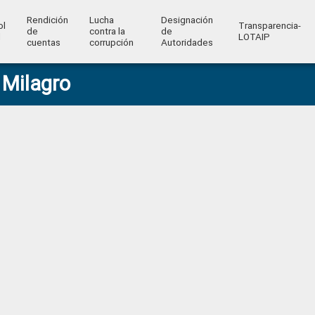
Rendición
Lucha
Designación
ol
Transparencia-
de
contra la
de
l
LOTAIP
cuentas
corrupción
Autoridades
 Milagro