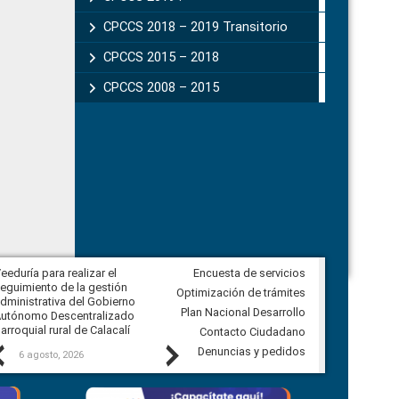
CPCCS 2018 – 2019 Transitorio
CPCCS 2015 – 2018
CPCCS 2008 – 2015
eeduría para realizar el
Encuesta de servicios
Veeduría para vigilar los acuerdos,
eguimiento de la gestión
derivados de la Audiencia Pública
Optimización de trámites
dministrativa del Gobierno
entre el GAD de Ibarra y la
Plan Nacional Desarrollo
utónomo Descentralizado
comunidad Urbina, parroquia la
arroquial rural de Calacalí
Carolina
Contacto Ciudadano
Previous
Next
Denuncias y pedidos
6 agosto, 2026
5 agosto, 2026