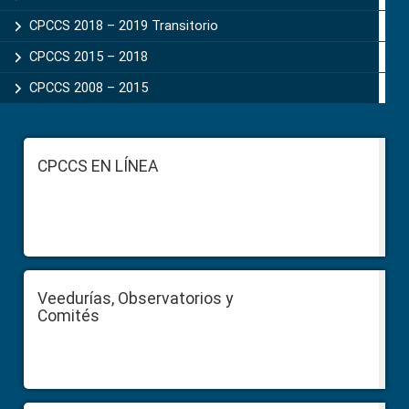
CPCCS 2018 – 2019 Transitorio
CPCCS 2015 – 2018
CPCCS 2008 – 2015
Footer
CPCCS EN LÍNEA
Veedurías, Observatorios y
Comités