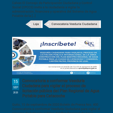
Calvas El Consejo de Participación Ciudadana y Control
Social (CPCCS) invita a la ciudadanía a vigilar la
administración, financiera y operativa del Sistema de Agua
Potable de la [...]
Loja
Convocatoria Veeduría Ciudadana
Convocatoria a conformar Veeduría
15
Ciudadana para vigilar el proceso de
SEP
licitación pública del Plan Regional de Agua
2020
Potable para Catacocha
Quito, 15 de septiembre de 2020 Boletín de Prensa Nro. 400
Convocatoria a conformar Veeduría Ciudadana para vigilar el