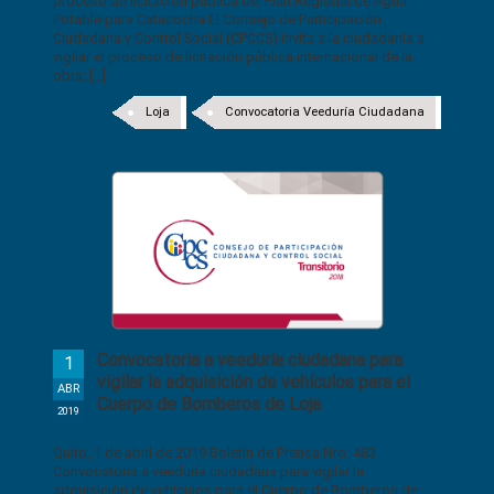
proceso de licitación pública del Plan Regional de Agua
Potable para Catacocha El Consejo de Participación
Ciudadana y Control Social (CPCCS) invita a la ciudadanía a
vigilar el proceso de licitación pública internacional de la
obra: [...]
Loja
Convocatoria Veeduría Ciudadana
Convocatoria a veeduría ciudadana para
1
vigilar la adquisición de vehículos para el
ABR
Cuerpo de Bomberos de Loja
2019
Quito, 1 de abril de 2019 Boletín de Prensa Nro. 483
Convocatoria a veeduría ciudadana para vigilar la
adquisición de vehículos para el Cuerpo de Bomberos de