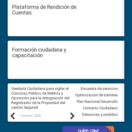
Plataforma de Rendición de
Cuentas
Formación ciudadana y
capacitación
Veeduría Ciudadana para vigilar el
Veeduría Ciudadana para vigila
Encuesta de servicios
Concurso Público de Méritos y
construcción del asfaltado de
Optimización de trámites
Oposición para la designación del
diferentes barrios del sector 
Plan Nacional Desarrollo
Registrador de la Propiedad del
Ballenita del cantón Santa Ele
cantón Saquisilí
Contacto Ciudadano
Previous
Next
Denuncias y pedidos
7 agosto, 2026
7 agosto, 2026