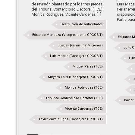
de revisión planteado por los tres jueces
Luis Maca
del Tribunal Contencioso Electoral (TCE)
Periaherre
Mónica Rodríguez, Vicente Cárdenas [...]
disposició
Participac
Destitución de autoridades
Eduardo Mendoza (Vicepresidente CPCCS-T)
Eduardo M
Jueces (varias instituciones)
Julio C
Luis Macas (Consejero CPCCS-T)
Lui
Miguel Pérez (TCE)
Miryam Félix (Consejera CPCCS-T)
Mónica Rodriguez (TCE)
Tribunal Contencioso Electoral (TCE)
Xavier
Vicente Cárdenas (TCE)
Xavier Zavala Egas (Consejero CPCCS-T)