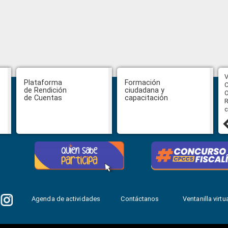
CPCCS aprueba convocatoria a
V
Plataforma
Formación
Veeduría para designación de la
C
de Rendición
ciudadana y
autoridad de la SOT
O
de Cuentas
capacitación
R
c
31 julio, 2026
Agenda de actividades
Contáctanos
Ventanilla virtua