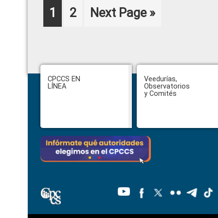
Page
Page
Go
1
2
Next Page »
to
Footer
CPCCS EN
Veedurías,
LÍNEA
Observatorios
y Comités