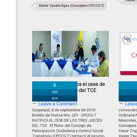
Xavier
Xavier Zavala Egas (Consejero CPCCS-T)
CPCCS-T ratifica el cese de
Co
6
los tres Jueces del TCE
20
SEP
2018
Leave a Comment
Leav
Guayaquil, 6 de septiembre de 2018
convocat
Boletín de Prensa Nro. 201 CPCCS-T
Ordinaria 
RATIFICA EL CESE DE LOS TRES JUECES
Miercoles
DEL TCE El Pleno del Consejo de
Consejera
Participación Ciudadana y Control Social
Cesar Tru
Transitorio (CPCCS-T) rechazó el recurso
Xavier Zav