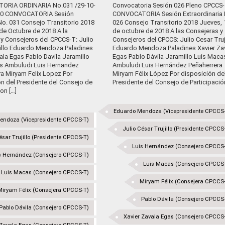
ORIA ORDINARIA No.031 /29-10-
Convocatoria Sesión 026 Pleno CPCCS-
:00 CONVOCATORIA Sesión
CONVOCATORIA Sesión Extraordinaria 
No. 031 Consejo Transitorio 2018
026 Consejo Transitorio 2018 Jueves, 
de Octubre de 2018 A la
de octubre de 2018 A las Consejeras y
 y Consejeros del CPCCS-T: Julio
Consejeros del CPCCS: Julio Cesar Truj
jillo Eduardo Mendoza Paladines
Eduardo Mendoza Paladines Xavier Za
ala Egas Pablo Davila Jaramillo
Egas Pablo Dávila Jaramillo Luis Maca
s Ambuludi Luis Hernandez
Ambuludi Luis Hernández Peñaherrera
ra Miryam Felix Lopez Por
Miryam Félix López Por disposición de
n del Presidente del Consejo de
Presidente del Consejo de Participación
ion […]
Eduardo Mendoza (Vicepresidente CPCCS
endoza (Vicepresidente CPCCS-T)
Julio César Trujillo (Presidente CPCCS
ésar Trujillo (Presidente CPCCS-T)
Luis Hernández (Consejero CPCCS
s Hernández (Consejero CPCCS-T)
Luis Macas (Consejero CPCCS
Luis Macas (Consejero CPCCS-T)
Miryam Félix (Consejera CPCCS
Miryam Félix (Consejera CPCCS-T)
Pablo Dávila (Consejero CPCCS
Pablo Dávila (Consejero CPCCS-T)
Xavier Zavala Egas (Consejero CPCCS