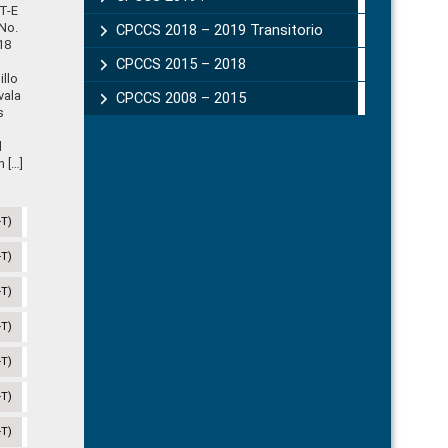
T-E
No.
CPCCS 2018 – 2019 Transitorio
18
CPCCS 2015 – 2018
illo
vala
CPCCS 2008 – 2015
s
l
 […]
-T)
-T)
-T)
-T)
-T)
-T)
-T)