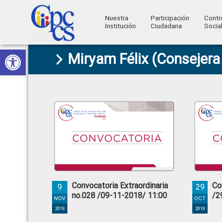
Nuestra
Participación
Contr
Institución
Ciudadana
Socia
Consejo
Abrir barra de herramientas
Skip
Skip
Skip
Skip
Construyendo
Miryam Félix (Consejer
to
to
to
to
de
Poder
primary
main
primary
footer
Ciudadano
Participación
navigation
content
sidebar
Ciudadana
y
Control
Social
Convocatoria Extraordinaria
Co
9
29
no.028 /09-11-2018/ 11:00
/2
NOV
OCT
2018
2018