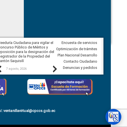
eeduría Ciudadana para vigilar el
Encuesta de servicios
Veeduría Ciudadana para vigilar la
oncurso Público de Méritos y
construcción del asfaltado de
Optimización de trámites
posición para la designación del
diferentes barrios del sector de
Plan Nacional Desarrollo
egistrador de la Propiedad del
Ballenita del cantón Santa Elena
antón Saquisilí
Contacto Ciudadano
Previous
Next
Denuncias y pedidos
7 agosto, 2026
7 agosto, 2026
l
:
ventanillavirtual@cpccs.gob.ec