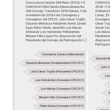
Convocatoria Sesión 028 Pleno CPCCS-T-E
CONVOCAT
CONVOCATORIA Sesión Extraordinaria No.
2018/ 11
028 Consejo Transitorio 2018 Viernes, 9 de
Ordinaria 
noviembre de 2018 A las Consejeras y
Lunes, 29 
Consejeros del CPCCS: Julio Cesar Trujillo
Consejera
Eduardo Mendoza Paladines Xavier Zavala
Cesar Tru
Egas Pablo Dávila Jaramillo Luis Macas
Xavier Zav
Ambuludi Luis Hernández Peñaherrera
Luis Maca
Miryam Félix López Por disposición del
Penaherre
Presidente del Consejo de Participación […]
disposicio
Participac
Consejeros (varias instituciones)
Eduardo M
Eduardo Mendoza (Vicepresidente CPCCS-T)
Julio C
Julio César Trujillo (Presidente CPCCS-T)
Lui
Luis Hernández (Consejero CPCCS-T)
Luis Macas (Consejero CPCCS-T)
Miryam Félix (Consejera CPCCS-T)
Pablo Dávila (Consejero CPCCS-T)