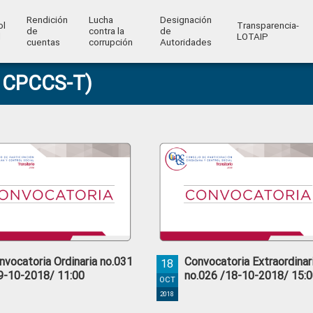
Rendición
Lucha
Designación
ol
Transparencia-
de
contra la
de
l
LOTAIP
cuentas
corrupción
Autoridades
a CPCCS-T)
nvocatoria Ordinaria no.031
Convocatoria Extraordinar
18
9-10-2018/ 11:00
no.026 /18-10-2018/ 15:0
OCT
2018