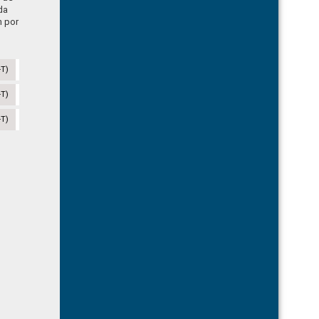
da
n por
-T)
-T)
-T)