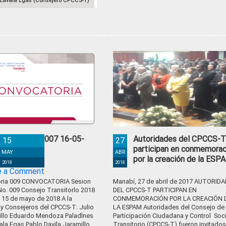
 Zavala Egas (Consejero CPCCS-T)
nvocatoria #007 16-05-
Autoridades del CPCCS-T
15
27
18 10:00
participan en conmemorac
MAY
ABR
por la creación de la ESP
2018
2018
e a Comment
oria 009 CONVOCATORIA Sesion
Manabí, 27 de abril de 2017 AUTORID
No. 009 Consejo Transitorlo 2018
DEL CPCCS-T PARTICIPAN EN
, 15 de mayo de 2018 A la
CONMEMORACIÓN POR LA CREACIÓN 
 y Consejeros del CPCCS-T: Julio
LA ESPAM Autoridades del Consejo de
jillo Eduardo Mendoza Paladlnes
Participación Ciudadana y Control Soci
ala Egas Pablo Davila Jaramillo
Transitorio (CPCCS-T) fueron invitados