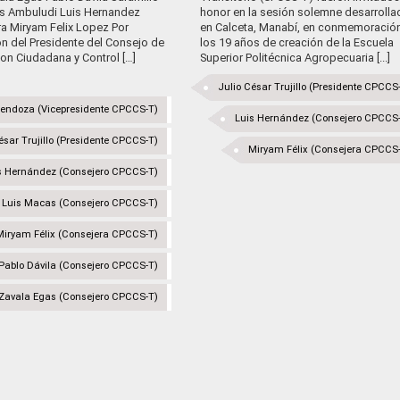
s Ambuludi Luis Hernandez
honor en la sesión solemne desarrolla
ra Miryam Felix Lopez Por
en Calceta, Manabí, en conmemoració
n del Presidente del Consejo de
los 19 años de creación de la Escuela
ion Ciudadana y Control […]
Superior Politécnica Agropecuaria [...]
Julio César Trujillo (Presidente CPCCS
endoza (Vicepresidente CPCCS-T)
Luis Hernández (Consejero CPCCS
ésar Trujillo (Presidente CPCCS-T)
Miryam Félix (Consejera CPCCS
s Hernández (Consejero CPCCS-T)
Luis Macas (Consejero CPCCS-T)
Miryam Félix (Consejera CPCCS-T)
Pablo Dávila (Consejero CPCCS-T)
 Zavala Egas (Consejero CPCCS-T)