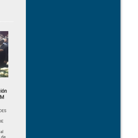
ión
AM
ADES
DE
al
 de