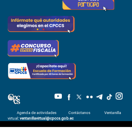
Agenda de actividades
Contáctanos
Ventanilla
virtual
:
ventanillavirtual@cpccs.gob.ec