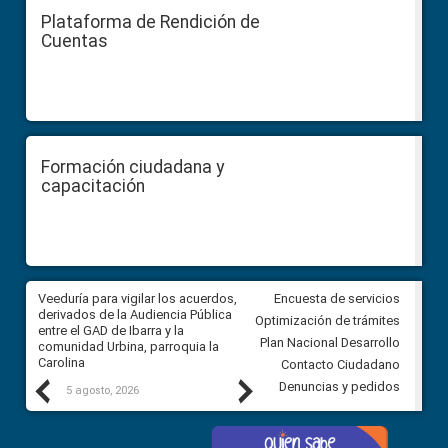
Plataforma de Rendición de
Cuentas
Formación ciudadana y
capacitación
Veeduría para vigilar los acuerdos,
CPCCS convoca a Veeduría
Encuesta de servicios
 a
derivados de la Audiencia Pública
Ciudadana para vigilar el conc
Optimización de trámites
ión
entre el GAD de Ibarra y la
en la Universidad de Cuenca
Plan Nacional Desarrollo
comunidad Urbina, parroquia la
Carolina
Contacto Ciudadano
Previous
Next
Denuncias y pedidos
5 agosto, 2026
5 agosto, 2026