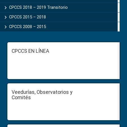
CPCCS 2018 – 2019 Transitorio
CPCCS 2015 – 2018
CPCCS 2008 – 2015
Footer
CPCCS EN LÍNEA
Veedurías, Observatorios y
Comités