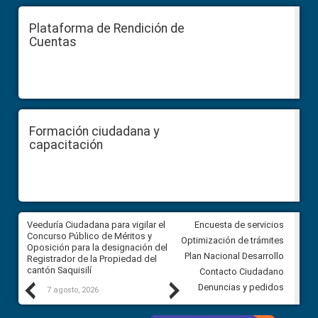
Plataforma de Rendición de
Cuentas
Formación ciudadana y
capacitación
Veeduría Ciudadana para vigilar el
Veeduría Ciudadana para vigila
Encuesta de servicios
Concurso Público de Méritos y
construcción del asfaltado de
Optimización de trámites
Oposición para la designación del
diferentes barrios del sector 
Plan Nacional Desarrollo
Registrador de la Propiedad del
Ballenita del cantón Santa Ele
cantón Saquisilí
Contacto Ciudadano
Previous
Next
Denuncias y pedidos
7 agosto, 2026
7 agosto, 2026