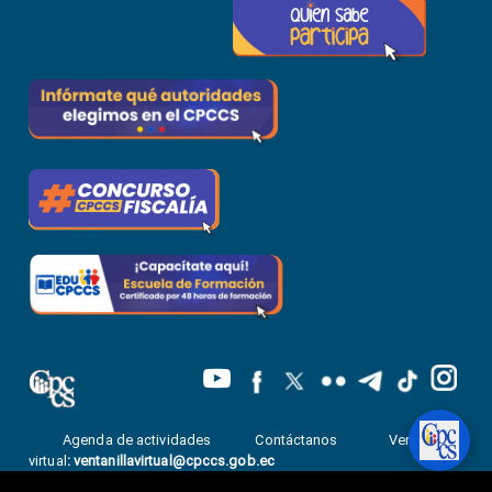
Agenda de actividades
Contáctanos
Ventanilla
virtual
:
ventanillavirtual@cpccs.gob.ec