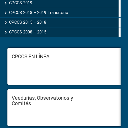
CPCCS 2019 .
CPCCS 2018 – 2019 Transitorio
CPCCS 2015 – 2018
CPCCS 2008 – 2015
Footer
CPCCS EN LÍNEA
Veedurías, Observatorios y
Comités