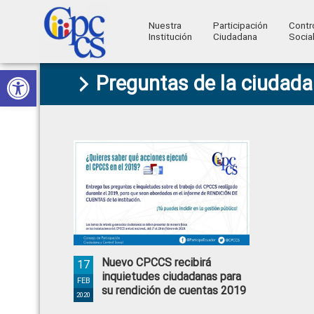
Nuestra
Participación
Contr
Institución
Ciudadana
Socia
Consejo
Abrir barra de herramientas
Skip
Skip
Skip
Skip
Construyendo
Preguntas de la ciudada
to
to
to
to
de
Poder
primary
main
primary
footer
Ciudadano
Participación
navigation
content
sidebar
Ciudadana
y
Control
Social
Nuevo CPCCS recibirá
17
inquietudes ciudadanas para
FEB
su rendición de cuentas 2019
2020