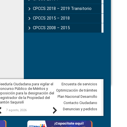
CPCCS 2018 – 2019 Transitorio
CPCCS 2015 – 2018
CPCCS 2008 – 2015
eeduría Ciudadana para vigilar el
Encuesta de servicios
Veeduría Ciudadana para vigilar la
oncurso Público de Méritos y
construcción del asfaltado de
Optimización de trámites
posición para la designación del
diferentes barrios del sector de
Plan Nacional Desarrollo
egistrador de la Propiedad del
Ballenita del cantón Santa Elena
antón Saquisilí
Contacto Ciudadano
Previous
Next
Denuncias y pedidos
7 agosto, 2026
7 agosto, 2026