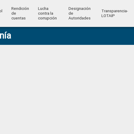
Rendición
Lucha
Designación
ol
Transparencia-
de
contra la
de
l
LOTAIP
cuentas
corrupción
Autoridades
nía