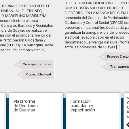
SE DESTACA PARTICIPACIÓN DEL CPCC
 BARRIALES Y RECINTALES SE
COMO OBSERVADOR DEL PROCESO
N NARANJAL, EL TRIUNFO,
ELECTORAL EN LA MANGA DEL CURA 
L Y MARCELINO MARIDUEÑA
presencia del Consejo de Participació
ocesos electorales para
Ciudadana y Control Social (CPCCS) c
Consejos Barriales y Recintales
observador nacional fue destacado pa
incia de Guayas se realizan en
garantizar la transparencia del proces
na con el acompañamiento del
electoral llevado a cabo en el sector
e Participación Ciudadana y
denominado La Manga del Cura (fronte
cial (CPCCS). La parroquia Santa
entre las provincias de Guayas [...]
andes, del cantón Naranjal,
Proceso Electo
Consejos Barriales
Transparen
Proceso Electoral
CPCCS aprueba convocatoria a
V
Plataforma
Formación
Veeduría para designación de la
C
de Rendición
ciudadana y
autoridad de la SOT
O
de Cuentas
capacitación
R
c
31 julio, 2026