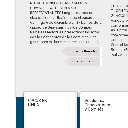
NUEVOS CONSEJOS BARRIALES EN
CONSEJOS
GUAYAQUIL YA TIENEN A SUS
ELIGEN E
REPRESENTANTES Luego del proceso
GUAYAQUI
electoral que se llevó a cabo el pasado
Varios pr
domingo 6 de diciembre en 27 barrios de la
conformar 
ciudad de Guayaquil, hoy los Comités
en la prov
Barriales Electorales presentaron las actas
esta sema
con los ganadores de los comicios. Los
Consejo d
ganadores de las elecciones junto a sus [...]
Control So
Rosa de Fl
Consejos Barriales
realizó [...]
Proceso Electoral
Footer
CPCCS EN
Veedurías,
LÍNEA
Observatorios
y Comités