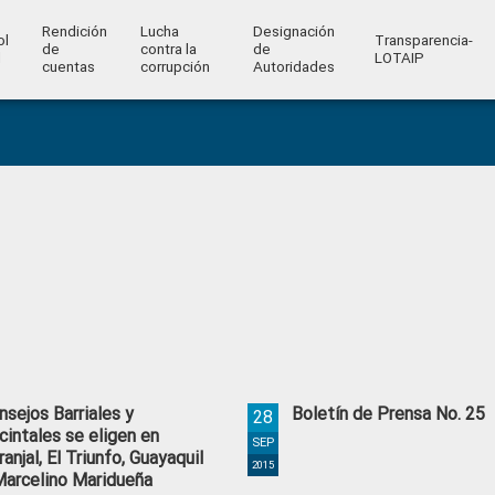
Rendición
Lucha
Designación
ol
Transparencia-
de
contra la
de
l
LOTAIP
cuentas
corrupción
Autoridades
nsejos Barriales y
Boletín de Prensa No. 25
28
cintales se eligen en
SEP
ranjal, El Triunfo, Guayaquil
2015
Marcelino Maridueña