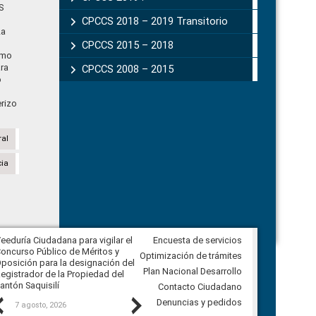
S
CPCCS 2018 – 2019 Transitorio
La
n
CPCCS 2015 – 2018
omo
ra
CPCCS 2008 – 2015
o
rizo
ral
cia
eeduría Ciudadana para vigilar el
Encuesta de servicios
Veeduría Ciudadana para vigilar la
oncurso Público de Méritos y
construcción del asfaltado de
Optimización de trámites
posición para la designación del
diferentes barrios del sector de
Plan Nacional Desarrollo
egistrador de la Propiedad del
Ballenita del cantón Santa Elena
antón Saquisilí
Contacto Ciudadano
Previous
Next
Denuncias y pedidos
7 agosto, 2026
7 agosto, 2026