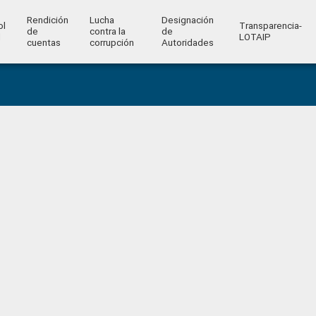
Rendición
Lucha
Designación
ol
Transparencia-
de
contra la
de
l
LOTAIP
cuentas
corrupción
Autoridades