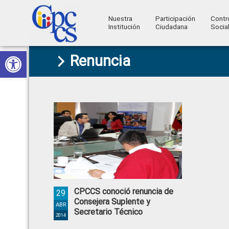
Nuestra
Participación
Contr
Institución
Ciudadana
Socia
Consejo
Abrir barra de herramientas
Skip
Skip
Skip
Skip
Construyendo
Renuncia
to
to
to
to
de
Poder
primary
main
primary
footer
Ciudadano
Participación
navigation
content
sidebar
Ciudadana
y
Control
Social
CPCCS conoció renuncia de
29
Consejera Suplente y
ABR
Secretario Técnico
2014