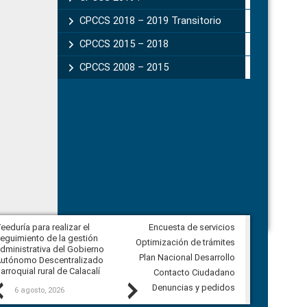
CPCCS 2018 – 2019 Transitorio
CPCCS 2015 – 2018
CPCCS 2008 – 2015
eeduría para realizar el
Encuesta de servicios
Veeduría para vigilar los acuerdos,
eguimiento de la gestión
derivados de la Audiencia Pública
Optimización de trámites
dministrativa del Gobierno
entre el GAD de Ibarra y la
Plan Nacional Desarrollo
utónomo Descentralizado
comunidad Urbina, parroquia la
arroquial rural de Calacalí
Carolina
Contacto Ciudadano
Previous
Next
Denuncias y pedidos
6 agosto, 2026
5 agosto, 2026