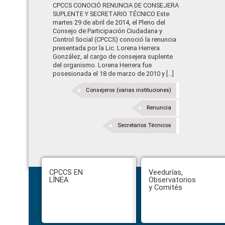
CPCCS CONOCIÓ RENUNCIA DE CONSEJERA
SUPLENTE Y SECRETARIO TÉCNICO Este
martes 29 de abril de 2014, el Pleno del
Consejo de Participación Ciudadana y
Control Social (CPCCS) conoció la renuncia
presentada por la Lic. Lorena Herrera
González, al cargo de consejera suplente
del organismo. Lorena Herrera fue
posesionada el 18 de marzo de 2010 y [...]
Consejeros (varias instituciones)
Renuncia
Secretarios Técnicos
Footer
CPCCS EN
Veedurías,
LÍNEA
Observatorios
y Comités