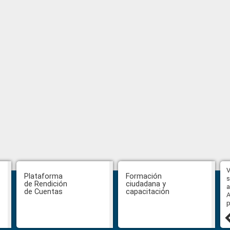
Hasta el 31 de julio se podrán
V
Plataforma
Formación
presentar impugnaciones en
s
de Rendición
ciudadana y
contra de los postulantes al
a
de Cuentas
capacitación
concurso para designar Fiscal
A
General
p
27 julio, 2026