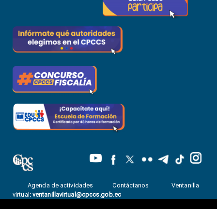
Agenda de actividades
Contáctanos
Ventanilla
virtual
:
ventanillavirtual@cpccs.gob.ec