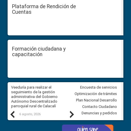
Plataforma de Rendición de
Cuentas
Formación ciudadana y
capacitación
Veeduría para realizar el
Veeduría para vigilar los acue
Encuesta de servicios
ra
seguimiento de la gestión
derivados de la Audiencia Púb
Optimización de trámites
ara
administrativa del Gobierno
entre el GAD de Ibarra y la
Plan Nacional Desarrollo
Autónomo Descentralizado
comunidad Urbina, parroquia l
parroquial rural de Calacalí
Carolina
Contacto Ciudadano
Previous
Next
Denuncias y pedidos
6 agosto, 2026
5 agosto, 2026