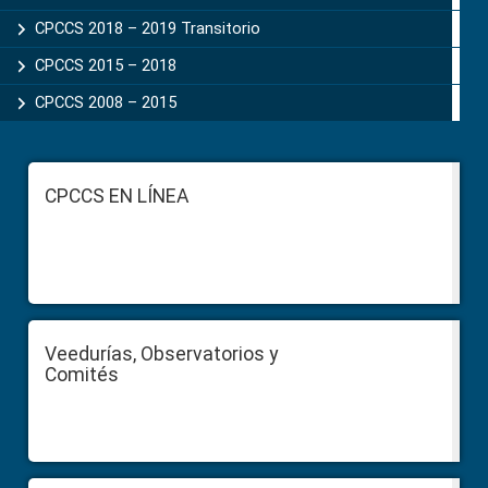
CPCCS 2018 – 2019 Transitorio
CPCCS 2015 – 2018
CPCCS 2008 – 2015
Footer
CPCCS EN LÍNEA
Veedurías, Observatorios y
Comités