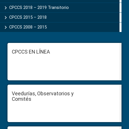
CPCCS 2018 – 2019 Transitorio
CPCCS 2015 – 2018
CPCCS 2008 – 2015
Footer
CPCCS EN LÍNEA
Veedurías, Observatorios y
Comités