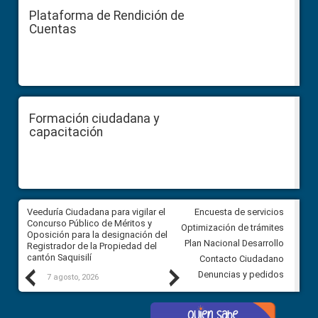
Plataforma de Rendición de
Cuentas
Formación ciudadana y
capacitación
Veeduría Ciudadana para vigilar el
Veeduría Ciudadana para vigila
Encuesta de servicios
Concurso Público de Méritos y
construcción del asfaltado de
Optimización de trámites
Oposición para la designación del
diferentes barrios del sector 
Plan Nacional Desarrollo
Registrador de la Propiedad del
Ballenita del cantón Santa Ele
cantón Saquisilí
Contacto Ciudadano
Previous
Next
Denuncias y pedidos
7 agosto, 2026
7 agosto, 2026