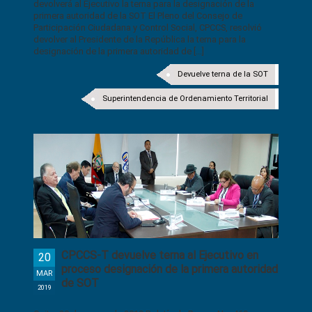
devolverá al Ejecutivo la terna para la designación de la
primera autoridad de la SOT El Pleno del Consejo de
Participación Ciudadana y Control Social, CPCCS, resolvió
devolver al Presidente de la República la terna para la
designación de la primera autoridad de [...]
Devuelve terna de la SOT
Superintendencia de Ordenamiento Territorial
CPCCS-T devuelve terna al Ejecutivo en
20
proceso designación de la primera autoridad
MAR
de SOT
2019