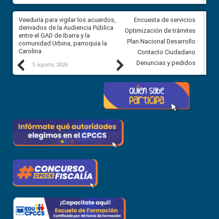
Veeduría para vigilar los acuerdos,
CPCCS convoca a Veeduría
Encuesta de servicios
 a
derivados de la Audiencia Pública
Ciudadana para vigilar el conc
Optimización de trámites
ión
entre el GAD de Ibarra y la
en la Universidad de Cuenca
Plan Nacional Desarrollo
comunidad Urbina, parroquia la
Carolina
Contacto Ciudadano
Previous
Next
Denuncias y pedidos
5 agosto, 2026
5 agosto, 2026