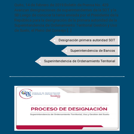
Quito, 14 de febrero de 2019 Boletín de Prensa No. 429
Avanzan designaciones de superintendentes de la SOT y la
SB Luego de conocer la terna enviada por el Presidente de la
República para la designación de la primera autoridad de la
Superintendencia de Ordenamiento Territorial Gestión y Uso
de Suelo, el Pleno del Consejo [...]
Designación primera autoridad SOT
Superintendencia de Bancos
Superintendencia de Ordenamiento Territorial