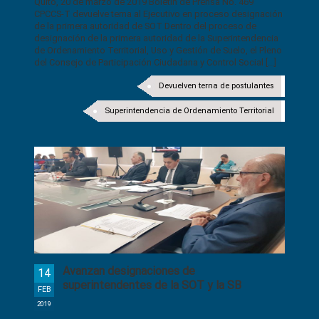
Quito, 20 de marzo de 2019 Boletín de Prensa No. 469
CPCCS-T devuelve terna al Ejecutivo en proceso designación
de la primera autoridad de SOT Dentro del proceso de
designación de la primera autoridad de la Superintendencia
de Ordenamiento Territorial, Uso y Gestión de Suelo, el Pleno
del Consejo de Participación Ciudadana y Control Social [...]
Devuelven terna de postulantes
Superintendencia de Ordenamiento Territorial
Avanzan designaciones de
14
superintendentes de la SOT y la SB
FEB
2019