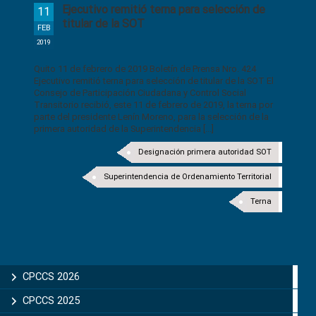
Ejecutivo remitió terna para selección de
11
titular de la SOT
FEB
2019
Quito 11 de febrero de 2019 Boletín de Prensa Nro. 424
Ejecutivo remitió terna para selección de titular de la SOT El
Consejo de Participación Ciudadana y Control Social
Transitorio recibió, este 11 de febrero de 2019, la terna por
parte del presidente Lenín Moreno, para la selección de la
primera autoridad de la Superintendencia [...]
Designación primera autoridad SOT
Superintendencia de Ordenamiento Territorial
Terna
CPCCS 2026
CPCCS 2025