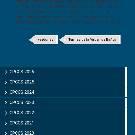
VEEDURÍA DETECTA IRREGULARIDADES EN CONSTRUCCIÓN
DE TERMAS DE LA VIRGEN EN BAÑOS La obra “Termas de la
Virgen” en el cantón Baños de Agua Santa, provincia de
Tungurahua, debió pensarse como un complejo turístico
que respete el medio ambiente; sin embargo, tal como se […]
veedurías
Termas de la Virgen de Baños
CPCCS 2026
CPCCS 2025
CPCCS 2024
CPCCS 2023
CPCCS 2022
CPCCS 2021
CPCCS 2020