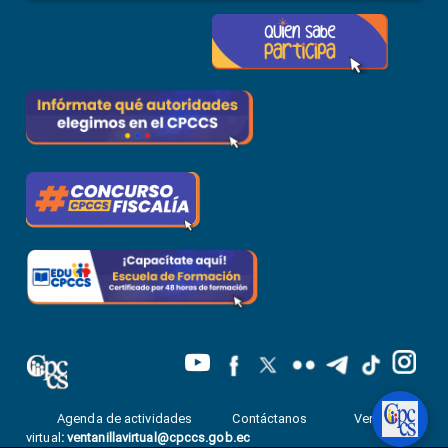
Agenda de actividades
Contáctanos
Ventanilla
virtual
:
ventanillavirtual@cpccs.gob.ec