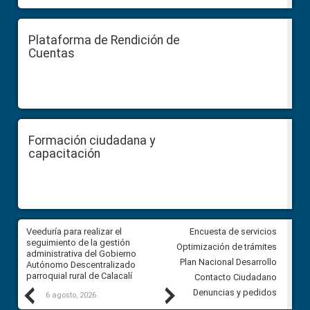
Plataforma de Rendición de
Cuentas
Formación ciudadana y
capacitación
Veeduría para realizar el
Veeduría para vigilar los acue
Encuesta de servicios
ra
seguimiento de la gestión
derivados de la Audiencia Púb
Optimización de trámites
ara
administrativa del Gobierno
entre el GAD de Ibarra y la
Plan Nacional Desarrollo
Autónomo Descentralizado
comunidad Urbina, parroquia l
parroquial rural de Calacalí
Carolina
Contacto Ciudadano
Previous
Next
Denuncias y pedidos
6 agosto, 2026
5 agosto, 2026