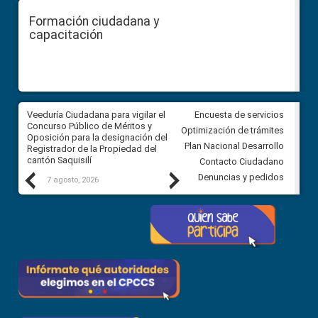
Formación ciudadana y
capacitación
Veeduría Ciudadana para vigilar el
Veeduría Ciudadana para vigila
Encuesta de servicios
Concurso Público de Méritos y
construcción del asfaltado de
Optimización de trámites
Oposición para la designación del
diferentes barrios del sector 
Plan Nacional Desarrollo
Registrador de la Propiedad del
Ballenita del cantón Santa Ele
cantón Saquisilí
Contacto Ciudadano
Previous
Next
Denuncias y pedidos
7 agosto, 2026
7 agosto, 2026