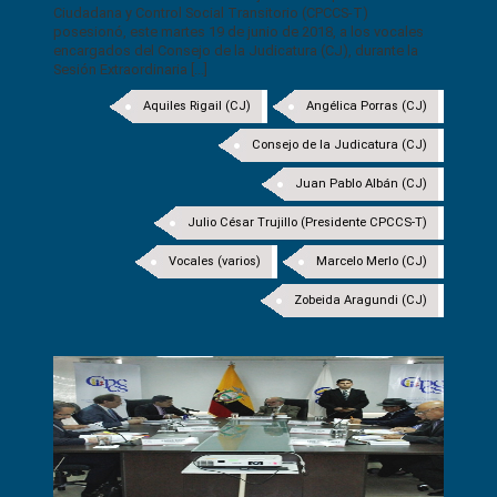
Ciudadana y Control Social Transitorio (CPCCS-T)
posesionó, este martes 19 de junio de 2018, a los vocales
encargados del Consejo de la Judicatura (CJ), durante la
Sesión Extraordinaria [...]
Aquiles Rigail (CJ)
Angélica Porras (CJ)
Consejo de la Judicatura (CJ)
Juan Pablo Albán (CJ)
Julio César Trujillo (Presidente CPCCS-T)
Vocales (varios)
Marcelo Merlo (CJ)
Zobeida Aragundi (CJ)