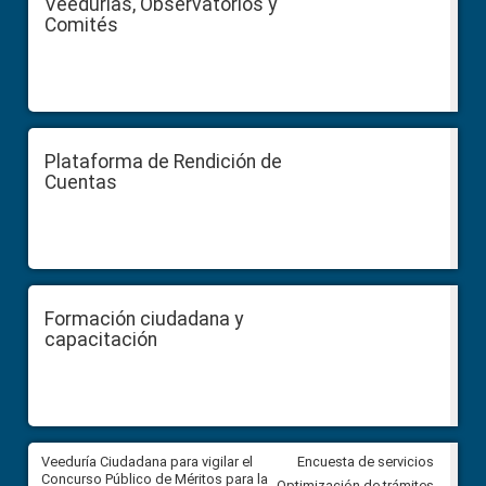
Veedurías, Observatorios y
Comités
Plataforma de Rendición de
Cuentas
Formación ciudadana y
capacitación
a
Veeduría Ciudadana para vigilar el
Veeduría para realizar el
Encuesta de servicios
ón
Concurso Público de Méritos para la
seguimiento de la gestión
Optimización de trámites