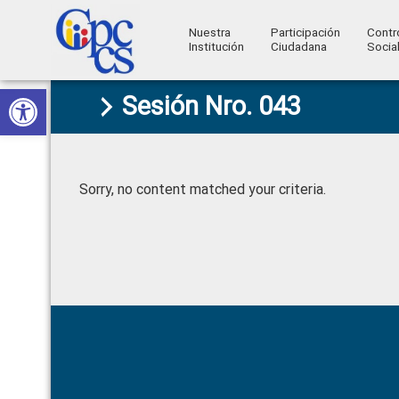
Nuestra
Participación
Contr
Institución
Ciudadana
Socia
Consejo
Abrir barra de herramientas
Skip
Skip
Skip
Skip
Construyendo
Sesión Nro. 043
to
to
to
to
de
Poder
primary
main
primary
footer
Ciudadano
Participación
navigation
content
sidebar
Ciudadana
Sorry, no content matched your criteria.
y
Control
Social