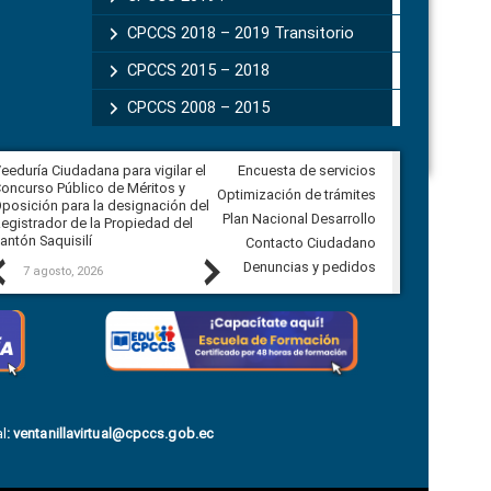
CPCCS 2018 – 2019 Transitorio
CPCCS 2015 – 2018
CPCCS 2008 – 2015
eeduría Ciudadana para vigilar el
Encuesta de servicios
Veeduría Ciudadana para vigilar la
oncurso Público de Méritos y
construcción del asfaltado de
Optimización de trámites
posición para la designación del
diferentes barrios del sector de
Plan Nacional Desarrollo
egistrador de la Propiedad del
Ballenita del cantón Santa Elena
antón Saquisilí
Contacto Ciudadano
Previous
Next
Denuncias y pedidos
7 agosto, 2026
7 agosto, 2026
l
:
ventanillavirtual@cpccs.gob.ec