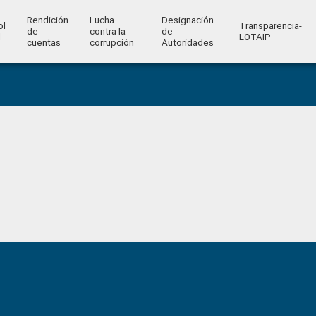
Rendición
Lucha
Designación
ol
Transparencia-
de
contra la
de
l
LOTAIP
cuentas
corrupción
Autoridades