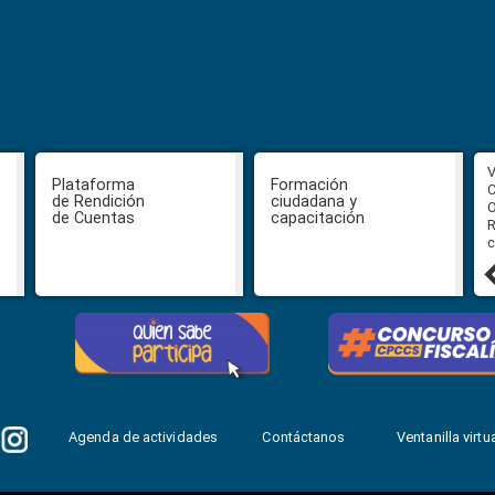
CPCCS aprueba convocatoria a
V
Plataforma
Formación
Veeduría para designación de la
C
de Rendición
ciudadana y
autoridad de la SOT
O
de Cuentas
capacitación
R
c
31 julio, 2026
Agenda de actividades
Contáctanos
Ventanilla virtua