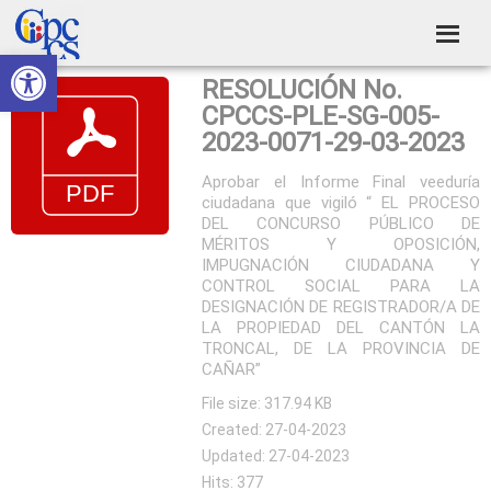
Skip
Skip
Skip
Skip
to
to
to
to
Abrir barra de herramientas
Consejo
primary
main
primary
footer
Construyendo
RESOLUCIÓN No.
navigation
content
sidebar
de
Poder
CPCCS-PLE-SG-005-
Ciudadano
Participación
2023-0071-29-03-2023
Ciudadana
Aprobar el Informe Final veeduría
ciudadana que vigiló “ EL PROCESO
y
DEL CONCURSO PÚBLICO DE
Control
MÉRITOS Y OPOSICIÓN,
IMPUGNACIÓN CIUDADANA Y
Social
CONTROL SOCIAL PARA LA
DESIGNACIÓN DE REGISTRADOR/A DE
LA PROPIEDAD DEL CANTÓN LA
TRONCAL, DE LA PROVINCIA DE
CAÑAR”
File size: 317.94 KB
Created: 27-04-2023
Updated: 27-04-2023
Hits: 377