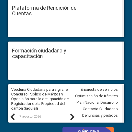
Plataforma de Rendición de
Cuentas
Formación ciudadana y
capacitación
Veeduría Ciudadana para vigilar el
Veeduría Ciudadana para vigila
Encuesta de servicios
Concurso Público de Méritos y
construcción del asfaltado de
Optimización de trámites
Oposición para la designación del
diferentes barrios del sector 
Plan Nacional Desarrollo
Registrador de la Propiedad del
Ballenita del cantón Santa Ele
cantón Saquisilí
Contacto Ciudadano
Previous
Next
Denuncias y pedidos
7 agosto, 2026
7 agosto, 2026