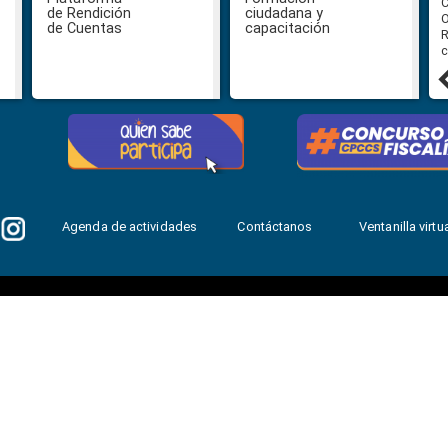
Veeduría para designación de la
C
de Rendición
ciudadana y
autoridad de la SOT
O
de Cuentas
capacitación
R
c
31 julio, 2026
Agenda de actividades
Contáctanos
Ventanilla virtua