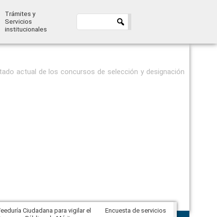
Trámites y
Servicios
institucionales
stado actual de los concursos de selección y designación
eeduría Ciudadana para vigilar el
Encuesta de servicios
Veeduría Ciudadana para vigilar la