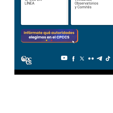
Footer
LÍNEA
Observatorios
y Comités