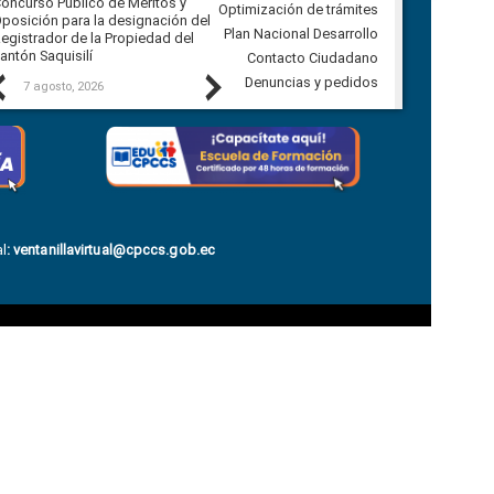
oncurso Público de Méritos y
construcción del asfaltado de
Optimización de trámites
posición para la designación del
diferentes barrios del sector de
Plan Nacional Desarrollo
egistrador de la Propiedad del
Ballenita del cantón Santa Elena
antón Saquisilí
Contacto Ciudadano
Previous
Next
Denuncias y pedidos
7 agosto, 2026
7 agosto, 2026
l
:
ventanillavirtual@cpccs.gob.ec