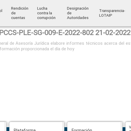
Rendición
Lucha
Designación
ol
Transparencia-
de
contra la
de
l
LOTAIP
cuentas
corrupción
Autoridades
PCCS-PLE-SG-009-E-2022-802 21-02-2022
neral de Asesoría Jurídica elabore informes técnicos acerca del e
nformación proporcionada el día de hoy
CPCCS aprueba convocatoria a
V
Plataforma
Formación