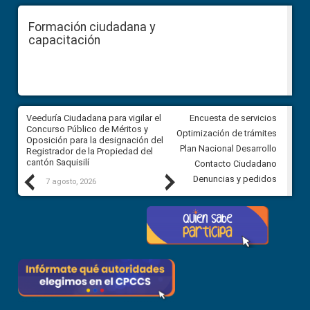
Formación ciudadana y
capacitación
Veeduría Ciudadana para vigilar el
Veeduría Ciudadana para vigila
Encuesta de servicios
Concurso Público de Méritos y
construcción del asfaltado de
Optimización de trámites
Oposición para la designación del
diferentes barrios del sector 
Plan Nacional Desarrollo
Registrador de la Propiedad del
Ballenita del cantón Santa Ele
cantón Saquisilí
Contacto Ciudadano
Previous
Next
Denuncias y pedidos
7 agosto, 2026
7 agosto, 2026