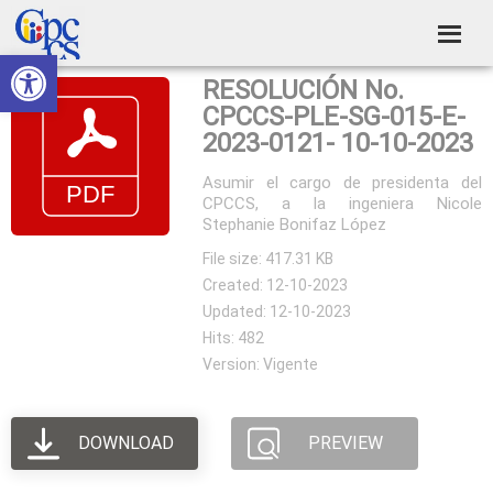
Skip
Skip
Skip
Skip
to
to
to
to
Abrir barra de herramientas
Consejo
primary
main
primary
footer
Construyendo
RESOLUCIÓN No.
navigation
content
sidebar
de
Poder
CPCCS-PLE-SG-015-E-
Ciudadano
Participación
2023-0121- 10-10-2023
Ciudadana
Asumir el cargo de presidenta del
CPCCS, a la ingeniera Nicole
y
Stephanie Bonifaz López
Control
File size: 417.31 KB
Social
Created: 12-10-2023
Updated: 12-10-2023
Hits: 482
Version: Vigente
DOWNLOAD
PREVIEW