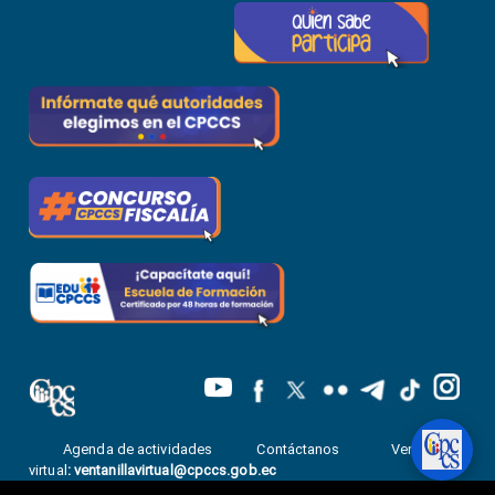
Agenda de actividades
Contáctanos
Ventanilla
virtual
:
ventanillavirtual@cpccs.gob.ec