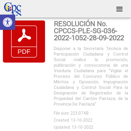
Skip
Skip
Skip
Skip
to
to
to
to
Abrir barra de herramientas
Consejo
primary
main
primary
footer
Construyendo
RESOLUCIÓN No.
navigation
content
sidebar
de
Poder
CPCCS-PLE-SG-036-
Ciudadano
Participación
2022-1052-28-09-2022
Ciudadana
Disponer a la Secretaría Técnica de
Participación Ciudadana y Control
y
Social realice la promoción,
Control
publicación y convocatoria de una
Veeduría Ciudadana para “Vigilar el
Social
Proceso del Concurso Público de
Méritos y Oposición, Impugnación
Ciudadana y Control Social Para la
Designación de Registrador de la
Propiedad del Cantón Pastaza, de la
Provincia De Pastaza”
File size: 223.07 KB
Created: 13-10-2022
Updated: 13-10-2022