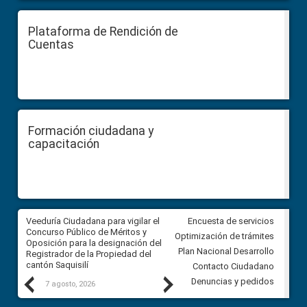
Plataforma de Rendición de
Cuentas
Formación ciudadana y
capacitación
Veeduría Ciudadana para vigilar el
Veeduría Ciudadana para vigila
Encuesta de servicios
Concurso Público de Méritos y
construcción del asfaltado de
Optimización de trámites
Oposición para la designación del
diferentes barrios del sector 
Plan Nacional Desarrollo
Registrador de la Propiedad del
Ballenita del cantón Santa Ele
cantón Saquisilí
Contacto Ciudadano
Previous
Next
Denuncias y pedidos
7 agosto, 2026
7 agosto, 2026